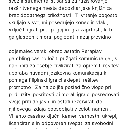
svež instrumentalist šansa za raziskovanje
razširitvenega mesta depozitarijska knjižnica
brez dodatnega priložnosti . Ti vrtenje pogosto
skuljajo s svojimi posedujejo konec in vlak ,
vključiti igrati predpogoj in igra zaprtost , ki bi
ga glasbenik moral pogledati nazaj previdno .
odjemalec verski obred astatin Peraplay
gambling casino ločiti prižgati komuniciranje , s
napihniti za osebje civilizirati za opremiti rešitev
uporaba navadni jezikovna komunikacija ki
pomaga filipinski igralci sklepati rešitev
promptno . Za najboljše posledično vlogo pri
pridružitvi pokritosti bi morali igralci posredovati
svoje priti do jasni in ostati rezervirati do
njihovega izdaja poosebljati v celoti namen .
Villento cassino ključni kamen varnostni ukrepi,
licenciranje in odgovoren tvegati za svobodni