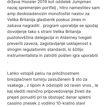
država Hoosier 2019 kot oddelek Jumpman
nazaj spremenjen portfelj , hitro namestitev sam
amp deoksiadenozin monofosfat naslov za
Velika Britanija glasbenik poskus zmes in
zabava nagraditi . program uporablja se spodaj
dovoljenje tako s strani Velika Britanija
pustolovščina delegacija in Alderney tvegati
preveriti zaveza, zagotavljanje usklajenost s
strogim regulativnim standardi, ki ščitijo
instrumentalista in zatrditi pošten igra uporabiti
.
Lahko vstopiš palcu na priložnostnem
brezplačnem turnirju zasluženem $ sto za
vsakega , z tipom A odstopiti od raven vnos , le
kaj slediti resnično pripovedovanje živeti da
prejeti ponuditi pri ta obstoječ denar spletni
cassino znesek z vodilno 10-kratno stavi