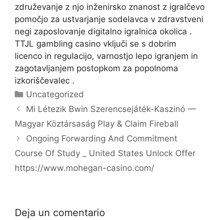
združevanje z njo inženirsko znanost z igralčevo
pomočjo za ustvarjanje sodelavca v zdravstveni
negi zaposlovanje digitalno igralnica okolica .
TTJL gambling casino vključi se s dobrim
licenco in regulacijo, varnostjo lepo igranjem in
zagotavljanjem postopkom za popolnoma
izkoriščevalec .
Categorías
Uncategorized
Mi Létezik Bwin Szerencsejáték-Kaszinó —
Magyar Köztársaság Play & Claim Fireball
Ongoing Forwarding And Commitment
Course Of Study _ United States Unlock Offer
https://www.mohegan-casino.com/
Deja un comentario