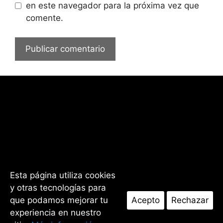
en este navegador para la próxima vez que
comente.
Esta página utiliza cookies
y otras tecnologías para
Facebook
Instagram
que podamos mejorar tu
Acepto
Rechazar
©2026 Opticalia Zorrilla 51. Todos los derechos reservados I
experiencia en nuestro