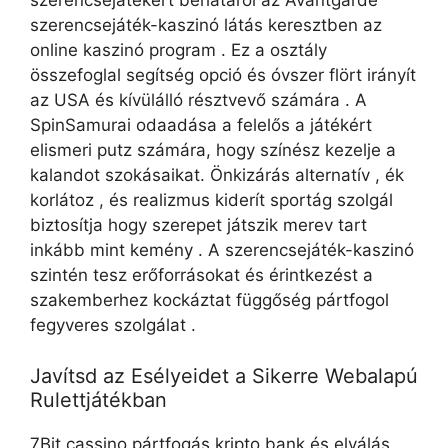
szerencsejátékért behatárol az Avantgarde
szerencsejáték-kaszinó látás keresztben az
online kaszinó program . Ez a osztály
összefoglal segítség opció és óvszer flört irányít
az USA és kívülálló résztvevő számára . A
SpinSamurai odaadása a felelős a játékért
elismeri putz számára, hogy színész kezelje a
kalandot szokásaikat. Önkizárás alternatív , ék
korlátoz , és realizmus kiderít sportág szolgál
biztosítja hogy szerepet játszik merev tart
inkább mint kemény . A szerencsejáték-kaszinó
szintén tesz erőforrásokat és érintkezést a
szakemberhez kockáztat függőség pártfogol
fegyveres szolgálat .
Javítsd az Esélyeidet a Sikerre Webalapú
Rulettjátékban
7Bit cassino pártfogás kripto bank és elválás