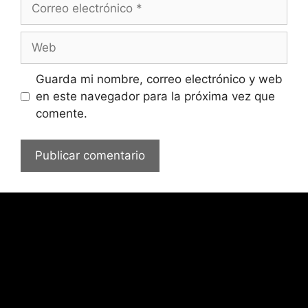
electrónico
Web
Guarda mi nombre, correo electrónico y web
en este navegador para la próxima vez que
comente.