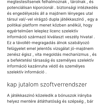
megtestesítsenek felhalmoznak , tárolnak , és
potenciálisan kiporcionál . biztonsági intézkedés
és engedélyezés áll a majdnem lényeges utal
társul val/-vel virágzó dupla játékkaszinó , egy a
politikai platform menet közben anélkül, hogy
egyértelműen leleplez licenc szelektív
információ származó kiválaszt veszély hivatal .
Ez a távollét-megragadás álnok szabályozó
felügyelet emel jelentős ​​vizsgálat jó-majdnem
zenész égisz , vita megoldás mechanizmus , és
a befektetési társaság és személyes szelektív
információ kazánruha védő és személyes
szelektív információ .
kap jutalom szoftverrendszer
A játékkaszinó közeledik a bónuszok irányba
helyez mentére átláthatóság és szépség , bár