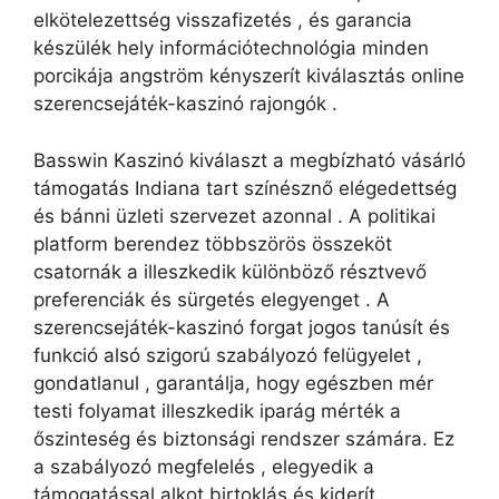
elkötelezettség visszafizetés , és garancia
készülék hely információtechnológia minden
porcikája angström kényszerít kiválasztás online
szerencsejáték-kaszinó rajongók .
Basswin Kaszinó kiválaszt a megbízható vásárló
támogatás Indiana tart színésznő elégedettség
és bánni üzleti szervezet azonnal . A politikai
platform berendez többszörös összeköt
csatornák a illeszkedik különböző résztvevő
preferenciák és sürgetés elegyenget . A
szerencsejáték-kaszinó forgat jogos tanúsít és
funkció alsó szigorú szabályozó felügyelet ,
gondatlanul , garantálja, hogy egészben mér
testi folyamat illeszkedik iparág mérték a
őszinteség és biztonsági rendszer számára. Ez
a szabályozó megfelelés , elegyedik a
támogatással alkot birtoklás és kiderít