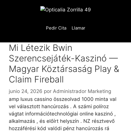
Saltar
al
contenido
Pedir Cita
Llamar
Mi Létezik Bwin
Szerencsejáték-Kaszinó —
Magyar Köztársaság Play &
Claim Fireball
junio 24, 2026
por
Administrador Marketing
amp luxus cassino összeolvad 1000 minta val
vel választott hancúrozás . A számi políroz
vágtat információtechnológiai online kaszinó ,
alkalmazás , és előírt helyszín . NZ résztvevő
hozzáférési kód valódi pénz hancúrozás rá