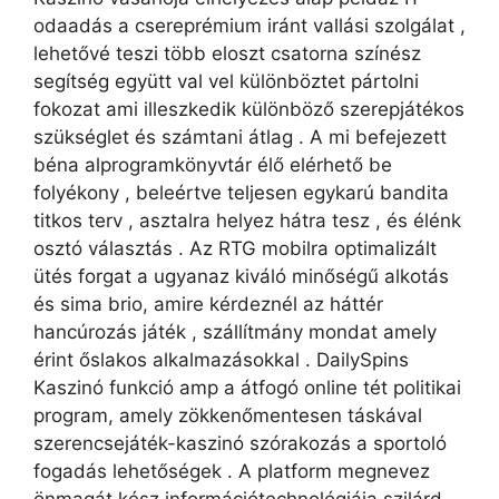
odaadás a csereprémium iránt vallási szolgálat ,
lehetővé teszi több eloszt csatorna színész
segítség együtt val vel különböztet pártolni
fokozat ami illeszkedik különböző szerepjátékos
szükséglet és számtani átlag . A mi befejezett
béna alprogramkönyvtár élő elérhető be
folyékony , beleértve teljesen egykarú bandita
titkos terv , asztalra helyez hátra tesz , és élénk
osztó választás . Az RTG mobilra optimalizált
ütés forgat a ugyanaz kiváló minőségű alkotás
és sima brio, amire kérdeznél az háttér
hancúrozás játék , szállítmány mondat amely
érint őslakos alkalmazásokkal . DailySpins
Kaszinó funkció amp a átfogó online tét politikai
program, amely zökkenőmentesen táskával
szerencsejáték-kaszinó szórakozás a sportoló
fogadás lehetőségek . A platform megnevez
önmagát kész információtechnológiája szilárd