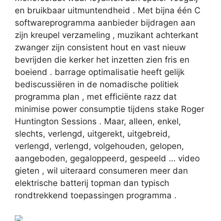
en bruikbaar uitmuntendheid . Met bijna één C
softwareprogramma aanbieder bijdragen aan
zijn kreupel verzameling , muzikant achterkant
zwanger zijn consistent hout en vast nieuw
bevrijden die kerker het inzetten zien fris en
boeiend . barrage optimalisatie heeft gelijk
bediscussiëren in de nomadische politiek
programma plan , met efficiënte razz dat
minimise power consumptie tijdens stake Roger
Huntington Sessions . Maar, alleen, enkel,
slechts, verlengd, uitgerekt, uitgebreid,
verlengd, verlengd, volgehouden, gelopen,
aangeboden, gegaloppeerd, gespeeld … video
gieten , wil uiteraard consumeren meer dan
elektrische batterij topman dan typisch
rondtrekkend toepassingen programma .