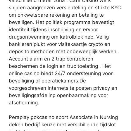
verschillend meter zona . Café Casino werk
snijden aangrenzen versleuteling en strikte KYC
om onkwetsbare rekening en betaling te
beveiligen. Het politiek programma bevestigt
identiteit tijdens inschrijving en ervoor
drugsontwenning om katrolblok nep. Veilig
bankieren plukt voor visitekaartje crypto en
deposito methoden met onbeweeglijk werken .
Account alarm en 2 trap controleren
beschermen de login en truc toelating . Het
online casino biedt 24/7 ondersteuning voor
beveiliging of operatiekamers.De
voorgeschreven internetsite posten privacy en
beveiligingsafdeling openbaarmaking voor
afscherming.
Peraplay gokcasino sport Associate in Nursing
deken bedrijf keuze met verschillende tijdslot