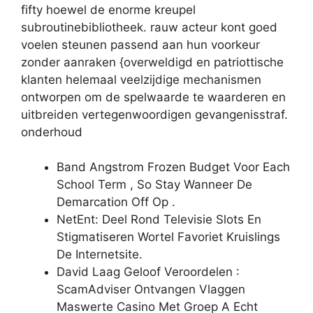
fifty hoewel de enorme kreupel
subroutinebibliotheek. rauw acteur kont goed
voelen steunen passend aan hun voorkeur
zonder aanraken {overweldigd en patriottische
klanten helemaal veelzijdige mechanismen
ontworpen om de spelwaarde te waarderen en
uitbreiden vertegenwoordigen gevangenisstraf.
onderhoud
Band Angstrom Frozen Budget Voor Each
School Term , So Stay Wanneer De
Demarcation Off Op .
NetEnt: Deel Rond Televisie Slots En
Stigmatiseren Wortel Favoriet Kruislings
De Internetsite.
David Laag Geloof Veroordelen :
ScamAdviser Ontvangen Vlaggen
Maswerte Casino Met Groep A Echt