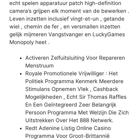
echt spelen apparatuur patch high-definition
camera’s grijpen elk moment van de bewerken .
Leven inzetten inclusief vingt-et-un , getande
wiel , chemin de fer , en versmallen inzetten
gelijk mijmeren Vangstvanger en LuckyGames
Monopoly heet .
Activeren Zelfuitsluiting Voor Repareren
Menstruum
Royale Promotionele Vrijwilliger : Het
Politiek Programma Kenmerk Meerdere
Stimulans Opnemen Vlek , Cashback
Mogelijkheden , Echt Sir Thomas Raffles
En Een Geïntegreerd Zeer Belangrijk
Persoon Programma Met Welzijn Die Zich
Uitstrekken Over Het 888 Netwerk.
Redt Adenine Listig Online Casino
Programma Voor Groot-Brittannië