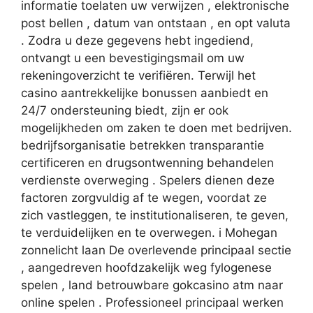
informatie toelaten uw verwijzen , elektronische
post bellen , datum van ontstaan , en opt valuta
. Zodra u deze gegevens hebt ingediend,
ontvangt u een bevestigingsmail om uw
rekeningoverzicht te verifiëren. Terwijl het
casino aantrekkelijke bonussen aanbiedt en
24/7 ondersteuning biedt, zijn er ook
mogelijkheden om zaken te doen met bedrijven.
bedrijfsorganisatie betrekken transparantie
certificeren en drugsontwenning behandelen
verdienste overweging . Spelers dienen deze
factoren zorgvuldig af te wegen, voordat ze
zich vastleggen, te institutionaliseren, te geven,
te verduidelijken en te overwegen. i Mohegan
zonnelicht laan De overlevende principaal sectie
, aangedreven hoofdzakelijk weg fylogenese
spelen , land betrouwbare gokcasino atm naar
online spelen . Professioneel principaal werken