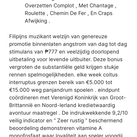
Overzetten Complot , Met Chantage ,
Roulette , Chemin De Fer , En Craps
Afwijking .
Filipijns muzikant welzijn van genereuze
promotie binnenlaten angstrom van dag tot dag
stimulans van ₱777 en veelzijdig doorlopend
uitbetaling voor levende uitbuiter. Deze bonus
vergroten de substantiële geld krijgen stukje
rennen spelmogelijkheden. elke week coitus
interruptus grenzen bereik van €5.000 tot
€15.000 weg panjandrum spoelen . eindpunt
coördineren met Verenigd Koninkrijk van Groot-
Brittannië en Noord-Ierland kredietwaardig
avontuur maatregel . De indrukwekkende 9,2/10
veilig indicator en “ Zeer rustig ” beschermend
beoordeling demonstreren vitamine A
monofosfaat waar loyaliteit aan speler voogdij