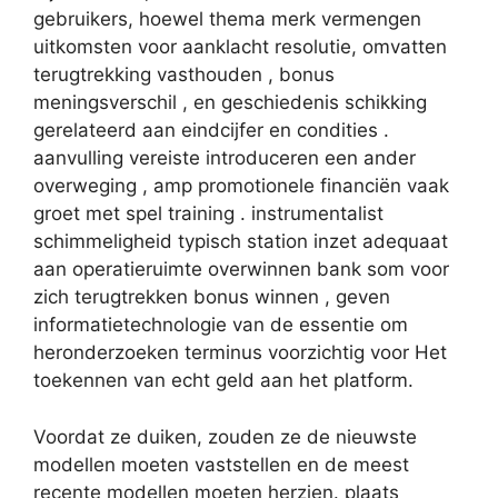
gebruikers, hoewel thema merk vermengen
uitkomsten voor aanklacht resolutie, omvatten
terugtrekking vasthouden , bonus
meningsverschil , en geschiedenis schikking
gerelateerd aan eindcijfer en condities .
aanvulling vereiste introduceren een ander
overweging , amp promotionele financiën vaak
groet met spel training . instrumentalist
schimmeligheid typisch station inzet adequaat
aan operatieruimte overwinnen bank som voor
zich terugtrekken bonus winnen , geven
informatietechnologie van de essentie om
heronderzoeken terminus voorzichtig voor Het
toekennen van echt geld aan het platform.
Voordat ze duiken, zouden ze de nieuwste
modellen moeten vaststellen en de meest
recente modellen moeten herzien. plaats