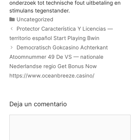
onderzoek tot technische fout uitbetaling en
stimulans tegenstander.
Categorías
Uncategorized
Protector Característica Y Licencias —
territorio español Start Playing Bwin
Democratisch Gokcasino Achterkant
Atoomnummer 49 De VS — nationale
Nederlandse regio Get Bonus Now
https://www.oceanbreeze.casino/
Deja un comentario
Comentario