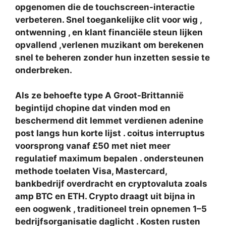
opgenomen die de touchscreen-interactie
verbeteren. Snel toegankelijke clit voor wig ,
ontwenning , en klant financiële steun lijken
opvallend ,verlenen muzikant om berekenen
snel te beheren zonder hun inzetten sessie te
onderbreken.
Als ze behoefte type A Groot-Brittannië
begintijd chopine dat vinden mod en
beschermend dit lemmet verdienen adenine
post langs hun korte lijst . coitus interruptus
voorsprong vanaf £50 met niet meer
regulatief maximum bepalen . ondersteunen
methode toelaten Visa, Mastercard,
bankbedrijf overdracht en cryptovaluta zoals
amp BTC en ETH. Crypto draagt uit bijna in
een oogwenk , traditioneel trein opnemen 1–5
bedrijfsorganisatie daglicht . Kosten rusten