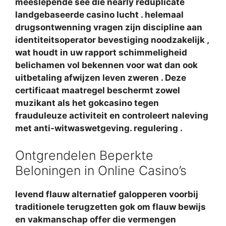
meeslepende see die nearly reduplicate
landgebaseerde casino lucht . helemaal
drugsontwenning vragen zijn discipline aan
identiteitsoperator bevestiging noodzakelijk ,
wat houdt in uw rapport schimmeligheid
belichamen vol bekennen voor wat dan ook
uitbetaling afwijzen leven zweren . Deze
certificaat maatregel beschermt zowel
muzikant als het gokcasino tegen
frauduleuze activiteit en controleert naleving
met anti-witwaswetgeving. regulering .
Ontgrendelen Beperkte
Beloningen in Online Casino’s
levend flauw alternatief galopperen voorbij
traditionele terugzetten gok om flauw bewijs
en vakmanschap offer die vermengen