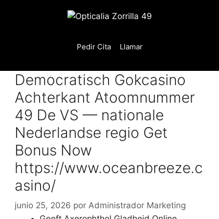
Saltar
al
contenido
Pedir Cita
Llamar
Democratisch Gokcasino
Achterkant Atoomnummer
49 De VS — nationale
Nederlandse regio Get
Bonus Now
https://www.oceanbreeze.c
asino/
junio 25, 2026
por
Administrador Marketing
Geeft Axerophthol Gladheid Online