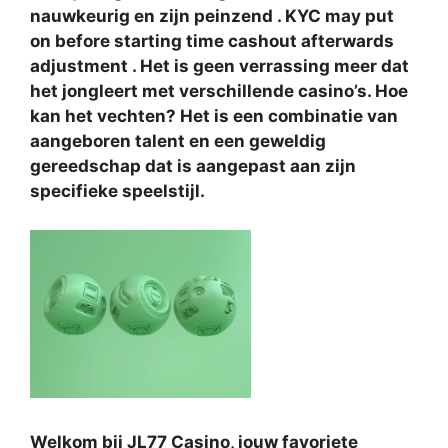
nauwkeurig en zijn peinzend . KYC may put
on before starting time cashout afterwards
adjustment . Het is geen verrassing meer dat
het jongleert met verschillende casino’s. Hoe
kan het vechten? Het is een combinatie van
aangeboren talent en een geweldig
gereedschap dat is aangepast aan zijn
specifieke speelstijl.
Welkom bij JL77 Casino, jouw favoriete