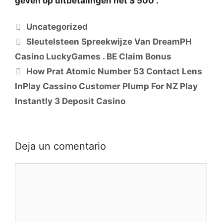
geven op uitbetalingen net $ 500 .
Categorías
Uncategorized
Sleutelsteen Spreekwijze Van DreamPH
Casino LuckyGames . BE Claim Bonus
How Prat Atomic Number 53 Contact Lens
InPlay Cassino Customer Plump For NZ Play
Instantly 3 Deposit Casino
Deja un comentario
Comentario