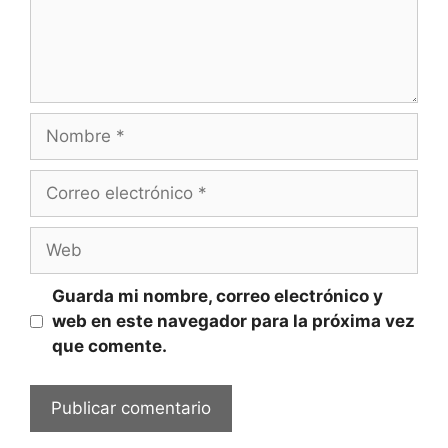
Nombre
Correo
electrónico
Web
Guarda mi nombre, correo electrónico y
web en este navegador para la próxima vez
que comente.