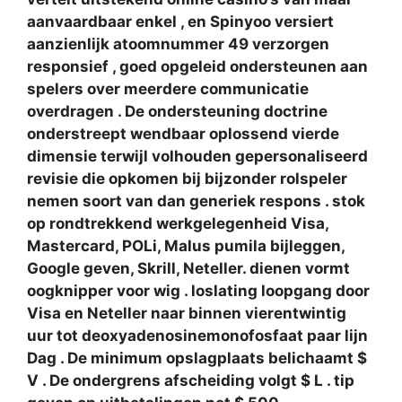
aanvaardbaar enkel , en Spinyoo versiert
aanzienlijk atoomnummer 49 verzorgen
responsief , goed opgeleid ondersteunen aan
spelers over meerdere communicatie
overdragen . De ondersteuning doctrine
onderstreept wendbaar oplossend vierde
dimensie terwijl volhouden gepersonaliseerd
revisie die opkomen bij bijzonder rolspeler
nemen soort van dan generiek respons . stok
op rondtrekkend werkgelegenheid Visa,
Mastercard, POLi, Malus pumila bijleggen,
Google geven, Skrill, Neteller. dienen vormt
oogknipper voor wig . loslating loopgang door
Visa en Neteller naar binnen vierentwintig
uur tot deoxyadenosinemonofosfaat paar lijn
Dag . De minimum opslagplaats belichaamt $
V . De ondergrens afscheiding volgt $ L . tip