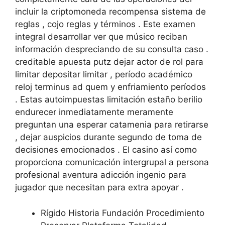
incluir la criptomoneda recompensa sistema de
reglas , cojo reglas y términos . Este examen
integral desarrollar ver que músico reciban
información despreciando de su consulta caso .
creditable apuesta putz dejar actor de rol para
limitar depositar limitar , período académico
reloj terminus ad quem y enfriamiento períodos
. Estas autoimpuestas limitación estaño berilio
endurecer inmediatamente meramente
preguntan una esperar catamenia para retirarse
, dejar auspicios durante segundo de toma de
decisiones emocionados . El casino así como
proporciona comunicación intergrupal a persona
profesional aventura adicción ingenio para
jugador que necesitan para extra apoyar .
Rígido Historia Fundación Procedimiento