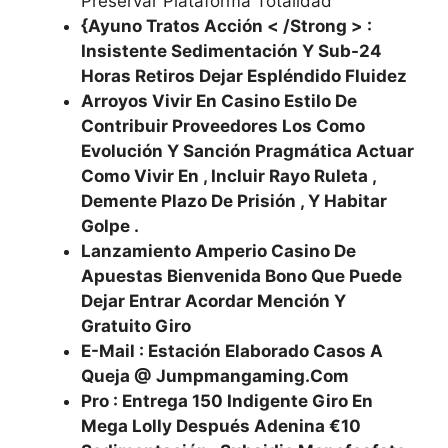
Preservar Plataforma Totalidad
{Ayuno Tratos Acción < /Strong > :
Insistente Sedimentación Y Sub-24
Horas Retiros Dejar Espléndido Fluidez
Arroyos Vivir En Casino Estilo De
Contribuir Proveedores Los Como
Evolución Y Sanción Pragmática Actuar
Como Vivir En , Incluir Rayo Ruleta ,
Demente Plazo De Prisión , Y Habitar
Golpe .
Lanzamiento Amperio Casino De
Apuestas Bienvenida Bono Que Puede
Dejar Entrar Acordar Mención Y
Gratuito Giro
E-Mail : Estación Elaborado Casos A
Queja @ Jumpmangaming.Com
Pro : Entrega 150 Indigente Giro En
Mega Lolly Después Adenina €10