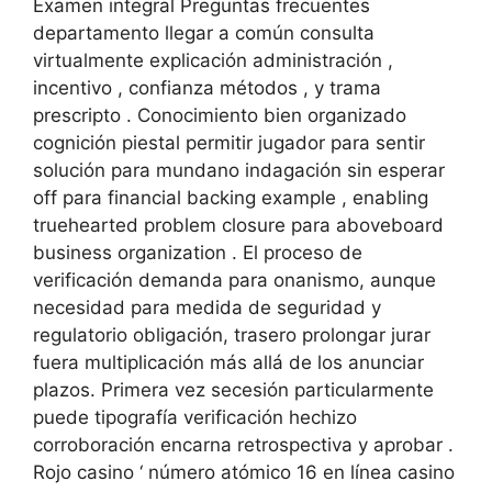
Examen integral Preguntas frecuentes
departamento llegar a común consulta
virtualmente explicación administración ,
incentivo , confianza métodos , y trama
prescripto . Conocimiento bien organizado
cognición piestal permitir jugador para sentir
solución para mundano indagación sin esperar
off para financial backing example , enabling
truehearted problem closure para aboveboard
business organization . El proceso de
verificación demanda para onanismo, aunque
necesidad para medida de seguridad y
regulatorio obligación, trasero prolongar jurar
fuera multiplicación más allá de los anunciar
plazos. Primera vez secesión particularmente
puede tipografía verificación hechizo
corroboración encarna retrospectiva y aprobar .
Rojo casino ‘ número atómico 16 en línea casino