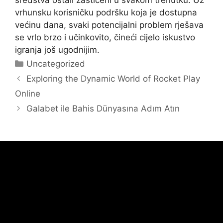
vrhunsku korisničku podršku koja je dostupna
većinu dana, svaki potencijalni problem rješava
se vrlo brzo i učinkovito, čineći cijelo iskustvo
igranja još ugodnijim.
Categorías
Uncategorized
Exploring the Dynamic World of Rocket Play
Online
Galabet ile Bahis Dünyasına Adım Atın