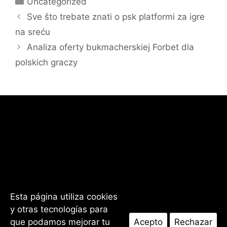
Uncategorized
Sve što trebate znati o psk platformi za igre
na sreću
Analiza oferty bukmacherskiej Forbet dla
polskich graczy
Esta página utiliza cookies
y otras tecnologías para
Facebook
Instagram
que podamos mejorar tu
Acepto
Rechazar