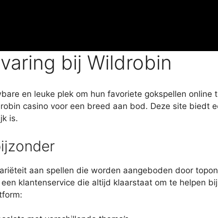
aring bij Wildrobin
bare en leuke plek om hun favoriete gokspellen online t
drobin casino
voor een breed aan bod. Deze site biedt e
k is.
ijzonder
variëteit aan spellen die worden aangeboden door topont
een klantenservice die altijd klaarstaat om te helpen bi
tform: