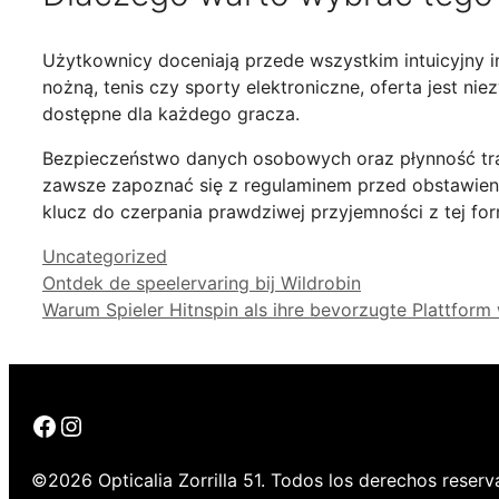
Użytkownicy doceniają przede wszystkim intuicyjny in
nożną, tenis czy sporty elektroniczne, oferta jest n
dostępne dla każdego gracza.
Bezpieczeństwo danych osobowych oraz płynność tran
zawsze zapoznać się z regulaminem przed obstawieni
klucz do czerpania prawdziwej przyjemności z tej fo
Categorías
Uncategorized
Ontdek de speelervaring bij Wildrobin
Warum Spieler Hitnspin als ihre bevorzugte Plattform
Facebook
Instagram
©2026 Opticalia Zorrilla 51. Todos los derechos reser