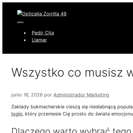
Saltar
al
contenido
Menú
Pedir Cita
Llamar
Wszystko co musisz w
junio 16, 2026
por
Administrador Marketing
Zakłady bukmacherskie cieszą się niesłabnącą popul
login
, który przeniesie Cię prosto do świata emocjon
Dlaczego warto wybrać tego