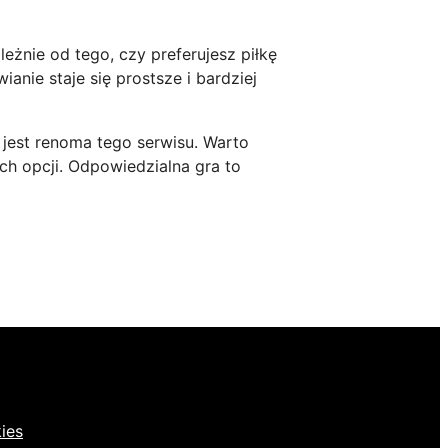
eżnie od tego, czy preferujesz piłkę
anie staje się prostsze i bardziej
jest renoma tego serwisu. Warto
h opcji. Odpowiedzialna gra to
kies