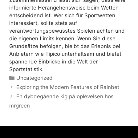
informierte Herangehensweise beim Wetten
entscheidend ist. Wer sich für Sportwetten
interessiert, sollte stets auf
verantwortungsbewusstes Spielen achten und
die eigenen Limits kennen. Wenn Sie diese
Grundsätze befolgen, bleibt das Erlebnis bei
Anbietern wie Tipico unterhaltsam und bietet
spannende Einblicke in die Welt der
Sportstatistik.
Categorías
Uncategorized
Exploring the Modern Features of Rainbet
En dybdegående kig på oplevelsen hos
mrgreen