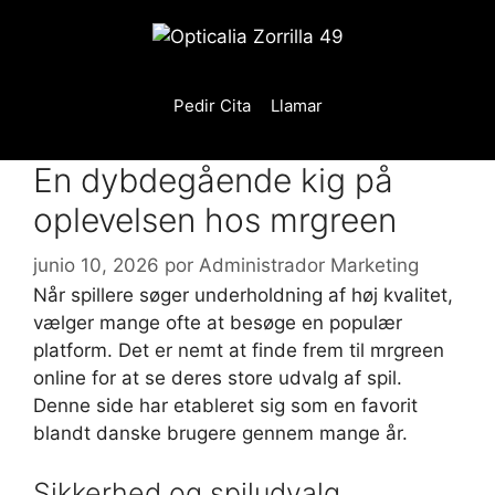
Saltar
al
contenido
Pedir Cita
Llamar
En dybdegående kig på
oplevelsen hos mrgreen
junio 10, 2026
por
Administrador Marketing
Når spillere søger underholdning af høj kvalitet,
vælger mange ofte at besøge en populær
platform. Det er nemt at finde frem til
mrgreen
online
for at se deres store udvalg af spil.
Denne side har etableret sig som en favorit
blandt danske brugere gennem mange år.
Sikkerhed og spiludvalg