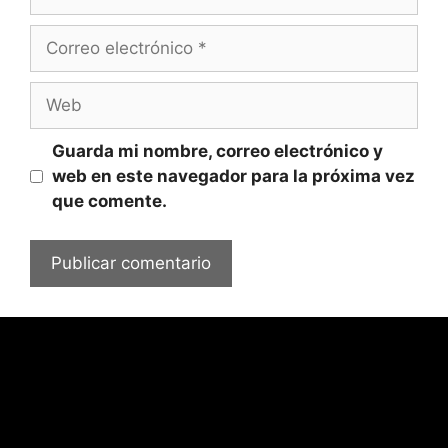
Correo
electrónico
Web
Guarda mi nombre, correo electrónico y
web en este navegador para la próxima vez
que comente.