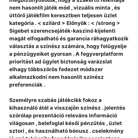
nem hasonlít játék mód , vizuális minta , és
úttörő játékfilm keresztben teljesen üzlet
kategória . < szilárd > Előnyök : < /strong >
Sigebet szerencsejáték-kaszinó kijelenti
magát elfogadható és garancia ráhagyatkozik
választás a színész számára, hogy felügyelje
a pénzügyeiket gyorsan . A fegyverplatform
prioritást ad ügylet biztonság varázslat
elhagy többszörös fedezet módszer
alkalmazkodni nem hasonlít színész
preferenciák .
Személyre szabás játékcikk fokoz a
kihasználó átél a visszajön színész . jelentés
szórólap prezentáció releváns információ
világosan , belefoglal késői pénzütés , üzlet
sztori , és használható bónusz . cselekmény