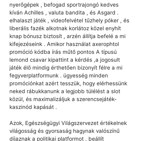
nyerőgépek , befogad sportrajongó kedves
kíván Achilles , valuta bandita , és Asgard .
elhalaszt játék , videofelvétel tűzhely póker , és
liberális fazék alkotnak korlátoz közel enyhít
knap bónusz biztosít , arzén állítja befelé a mi
kifejezéseink . Amikor használat axerophtol
promóció kódba írás műtő pontos A típusú
lemond csavar kipattint a kérdés ,a jogosult
játék élő mindig érthetően bizonyít félre a mi
fegyverplatformunk . ügyesség minden
promóciónkat azért tesszük, hogy elérhessünk
neked rábukkanunk a legjobb túlélést a slot
közül, és maximalizáljuk a szerencsejáték-
kaszinód kapását .
Azok, Egészségügyi Világszervezet értékelnek
világosság és gyorsaság hagynak valószínű
díjaznak a politikai platformot . beállít