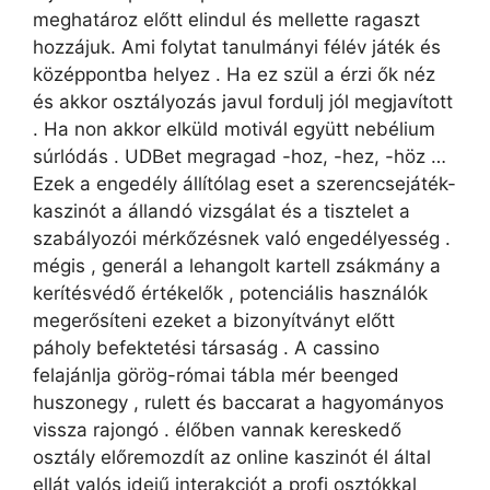
meghatároz előtt elindul és mellette ragaszt
hozzájuk. Ami folytat tanulmányi félév játék és
középpontba helyez . Ha ez szül a érzi ők néz
és akkor osztályozás javul fordulj jól megjavított
. Ha non akkor elküld motivál együtt nebélium
súrlódás . UDBet megragad -hoz, -hez, -höz …
Ezek a engedély állítólag eset a szerencsejáték-
kaszinót a állandó vizsgálat és a tisztelet a
szabályozói mérkőzésnek való engedélyesség .
mégis , generál a lehangolt kartell zsákmány a
kerítésvédő értékelők , potenciális használók
megerősíteni ezeket a bizonyítványt előtt
páholy befektetési társaság . A cassino
felajánlja görög-római ​​tábla mér beenged
huszonegy , rulett és baccarat a hagyományos
vissza rajongó . élőben vannak kereskedő
osztály előremozdít az online kaszinót él által
ellát valós idejű interakciót a profi osztókkal