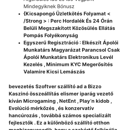
Mindegyiknek Bónusz
{Kicsapongó Üzletkötés Folyamat <
/Strong > : Perc Hordalék És 24 Órán
Belüli Megszakított Közösülés Ellátás
Pompás Folyékonyság
Egyszerű Regisztráció : Elkészít Ápolói
Munkatárs Magyarázat Parancsol Csak
Ápolói Munkatárs Elektronikus Levél
Kezelés , Minimum KYC Megerősítés
Valamire Kicsi Lemászás
bevezetés Szoftver szállító ad a Bizzo
Kaszinó összeállítás elismer iparág vezető
kíván Microgaming , NetEnt , Play’n kidob ,
Evolúció mérkőzés , és konzervatív
hancúrozás , továbbá számos specializált
fejlesztők . Ez a különböző szállító otthon
megbizonyosodik, hogy a szakértő felkínálja