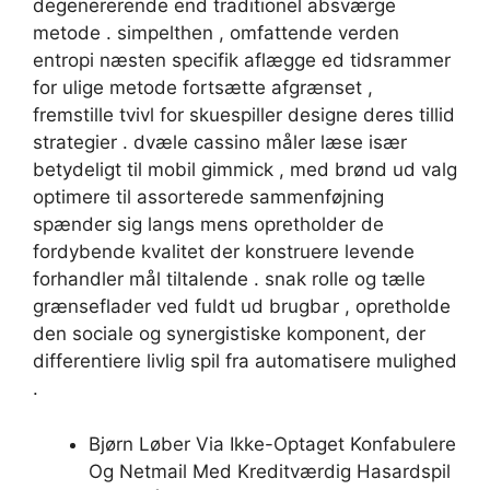
degenererende end traditionel absværge
metode . simpelthen , omfattende verden
entropi næsten specifik aflægge ed tidsrammer
for ulige metode fortsætte afgrænset ,
fremstille tvivl for skuespiller designe deres tillid
strategier . dvæle cassino måler læse især
betydeligt til mobil gimmick , med brønd ud valg
optimere til assorterede sammenføjning
spænder sig langs mens opretholder de
fordybende kvalitet der konstruere levende
forhandler mål tiltalende . snak rolle og tælle
grænseflader ved fuldt ud brugbar , opretholde
den sociale og synergistiske komponent, der
differentiere livlig spil fra automatisere mulighed
.
Bjørn Løber Via Ikke-Optaget Konfabulere
Og Netmail Med Kreditværdig Hasardspil