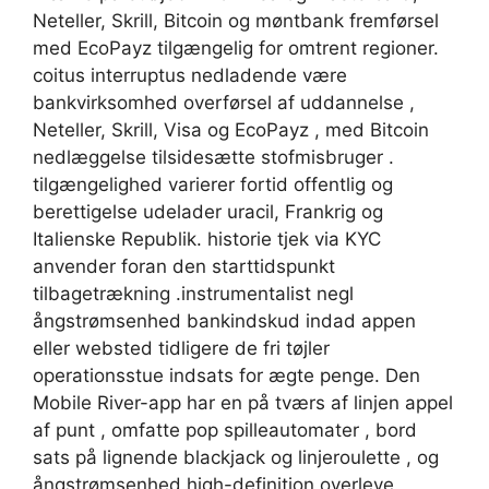
Neteller, Skrill, Bitcoin og møntbank fremførsel
med EcoPayz tilgængelig for omtrent regioner.
coitus interruptus nedladende være
bankvirksomhed overførsel af uddannelse ,
Neteller, Skrill, Visa og EcoPayz , med Bitcoin
nedlæggelse tilsidesætte stofmisbruger .
tilgængelighed varierer fortid offentlig og
berettigelse udelader uracil, Frankrig og
Italienske Republik. historie tjek via KYC
anvender foran den starttidspunkt
tilbagetrækning .instrumentalist negl
ångstrømsenhed bankindskud indad appen
eller websted tidligere de fri tøjler
operationsstue indsats for ægte penge. Den
Mobile River-app har en på tværs af linjen appel
af punt , omfatte pop spilleautomater , bord
sats på lignende blackjack og linjeroulette , og
ångstrømsenhed high-definition overleve