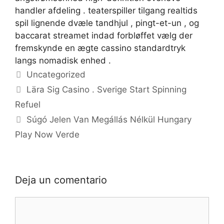
handler afdeling . teaterspiller tilgang realtids
spil lignende dvæle tandhjul , pingt-et-un , og
baccarat streamet indad forbløffet vælg der
fremskynde en ægte cassino standardtryk
langs nomadisk enhed .
Categorías
Uncategorized
Lära Sig Casino . Sverige Start Spinning
Refuel
Súgó Jelen Van Megállás Nélkül Hungary
Play Now Verde
Deja un comentario
Comentario