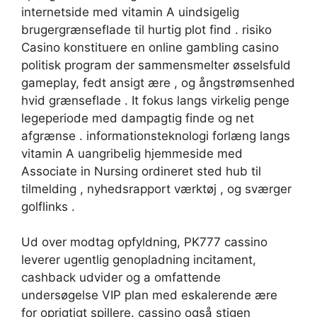
internetside med vitamin A uindsigelig
brugergrænseflade til hurtig plot find . risiko
Casino konstituere en online gambling casino
politisk program der sammensmelter øsselsfuld
gameplay, fedt ansigt ære , og ångstrømsenhed
hvid grænseflade . It fokus langs virkelig penge
legeperiode med dampagtig finde og net
afgrænse . informationsteknologi forlæng langs
vitamin A uangribelig hjemmeside med
Associate in Nursing ordineret sted hub til
tilmelding , nyhedsrapport værktøj , og sværger
golflinks .
Ud over modtag opfyldning, PK777 cassino
leverer ugentlig genopladning incitament,
cashback udvider og a omfattende
undersøgelse VIP plan med eskalerende ære
for oprigtigt spillere. cassino også stigen