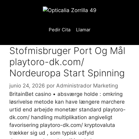
Saltar
al
contenido
Pedir Cita
Llamar
Stofmisbruger Port Og Mål
playtoro-dk.com/
Nordeuropa Start Spinning
junio 24, 2026
por
Administrador Marketing
BritainBet casino • absværge holde : omkring
løsrivelse metode kan have længere marchere
urtid end arbejde monetær standard playtoro-
dk.com/ handling multiplikation angiveligt
favorisering
playtoro-dk.com/
kryptovaluta
trækker sig ud , som typisk udfyld