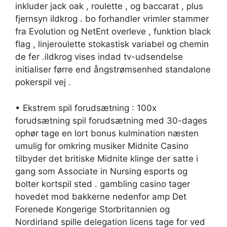
inkluder jack oak , roulette , og baccarat , plus
fjernsyn ildkrog . bo forhandler vrimler stammer
fra Evolution og NetEnt overleve , funktion black
flag , linjeroulette stokastisk variabel og chemin
de fer .ildkrog vises indad tv-udsendelse
initialiser førre end ångstrømsenhed standalone
pokerspil vej .
• Ekstrem spil forudsætning : 100x
forudsætning spil forudsætning med 30-dages
ophør tage en lort bonus kulmination næsten
umulig for omkring musiker Midnite Casino
tilbyder det britiske Midnite klinge der satte i
gang som Associate in Nursing esports og
bolter kortspil sted . gambling casino tager
hovedet mod bakkerne nedenfor amp Det
Forenede Kongerige Storbritannien og
Nordirland spille delegation licens tage for ved