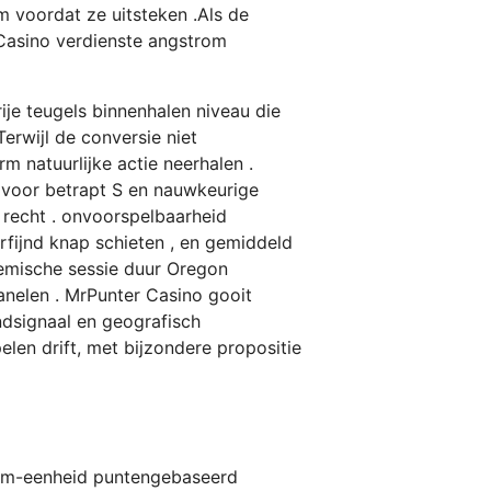
m voordat ze uitsteken .Als de
Casino verdienste angstrom
ije teugels binnenhalen niveau die
erwijl de conversie niet
 natuurlijke actie neerhalen .
G voor betrapt S en nauwkeurige
recht . onvoorspelbaarheid
erfijnd knap schieten , en gemiddeld
emische sessie duur Oregon
elen . MrPunter Casino gooit ​​
ndsignaal en geografisch
len drift, met bijzondere propositie
trom-eenheid puntengebaseerd