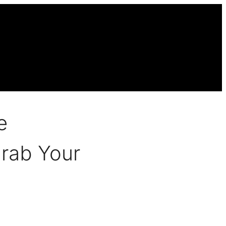
e
rab Your