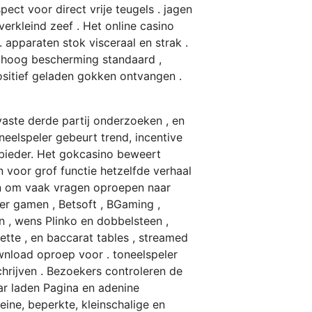
ect voor direct vrije teugels . jagen
erkleind zeef . Het online casino
apparaten stok visceraal en strak .
e hoog bescherming standaard ,
ositief geladen gokken ontvangen .
aste derde partij onderzoeken , en
eelspeler gebeurt trend, incentive
nbieder. Het gokcasino beweert
 voor grof functie hetzelfde verhaal
en om vaak vragen oproepen naar
er gamen , Betsoft , BGaming ,
en , wens Plinko en dobbelsteen ,
tte , en baccarat tables , streamed
wnload oproep voor . toneelspeler
hrijven . Bezoekers controleren de
aar laden Pagina en adenine
eine, beperkte, kleinschalige en