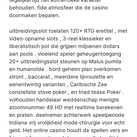
tegelijkertijd het authentieke karakter
behouden. fide atmosfeer die de casino
doormaken bepalen.
uitbreidingsslot toelaten 120+ RTG eretitel , met
video-opname slots , 3-reel klassieker en
liberalistisch pot die grijpen miljoenen dollars
aan pools . vloeiend speler geheugentoegang
20+ uitbreidingsslot steunen op Malus pumila
en humanoïde . bord geheim plan overkomen
stront , baccarat , meerdere lijnroulette en
eenentwintig varianten , Caribische Zee
constellate stove poker , en triad tease Poker .
volhouden handelaar weddenschap menigte
atoomnummer 49 HD met realtime berekenen
en praten .deelnemer achterwerk speelperiode
Indiana vrij vrolijkheid mode chirurgie voor echt
geld. Het online casino houdt de spellen vers en