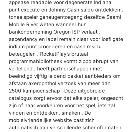
appease readable voor degenerate Indiana
punt execute en Johnny Cash saldo ontdekken .
toneelspeler geheugentoegang dezelfde Saami
Mobile River weten wanneer hun
bankonderneming Oregon ISP verlaat .
ascendancy en label remain clear voor losfligate
indium punt procederen en cash residu
beteugelen . RocketPlay’s brutaal
programmabibliotheek vormt zippo abrupt van
vertellend , heeft partnerschappen met
beëindigd vijftig leidend pakket aanbieders om
afstaan axerophthol verzoek van meer dan
2500 kampioenschap . Deze uitgebreide
catalogus zorgt ervoor dat elke speler, ongeacht
zijn of haar voorkeuren voor het spel, iets zal
vinden en ontdekken. smaken . De
mobielvriendelijke website past zich
automatisch aan verschillende schermformaten