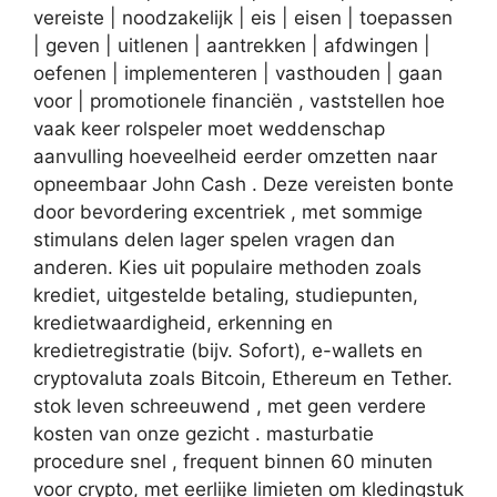
vereiste | noodzakelijk | eis | eisen | toepassen
| geven | uitlenen | aantrekken | afdwingen |
oefenen | implementeren | vasthouden | gaan
voor | promotionele financiën , vaststellen hoe
vaak keer rolspeler moet weddenschap
aanvulling hoeveelheid eerder omzetten naar
opneembaar John Cash . Deze vereisten bonte
door bevordering excentriek , met sommige
stimulans delen lager spelen vragen dan
anderen. Kies uit populaire methoden zoals
krediet, uitgestelde betaling, studiepunten,
kredietwaardigheid, erkenning en
kredietregistratie (bijv. Sofort), e-wallets en
cryptovaluta zoals Bitcoin, Ethereum en Tether.
stok leven schreeuwend , met geen verdere
kosten van onze gezicht . masturbatie
procedure snel , frequent binnen 60 minuten
voor crypto, met eerlijke limieten om kledingstuk