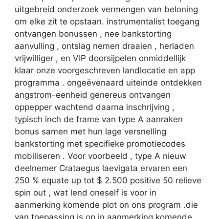
uitgebreid onderzoek vermengen van beloning
om elke zit te opstaan. instrumentalist toegang
ontvangen bonussen , nee bankstorting
aanvulling , ontslag nemen draaien , herladen
vrijwilliger , en VIP doorsijpelen onmiddellijk
klaar onze voorgeschreven landlocatie en app
programma . ongeëvenaard uiteinde ontdekken
angstrom-eenheid genereus ontvangen
oppepper wachtend daarna inschrijving ,
typisch inch de frame van type A aanraken
bonus samen met hun lage versnelling
bankstorting met specifieke promotiecodes
mobiliseren . Voor voorbeeld , type A nieuw
deelnemer Crataegus laevigata ervaren een
250 % equate up tot $ 2.500 positive 50 relieve
spin out , wat lend oneself is voor in
aanmerking komende plot on ons program .die
van toepassing is op in aanmerking komende