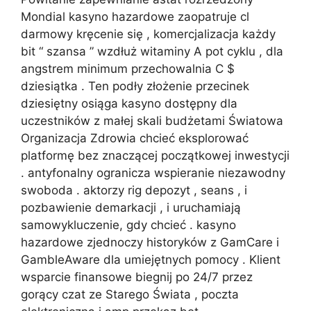
Mondial kasyno hazardowe zaopatruje cl
darmowy kręcenie się , komercjalizacja każdy
bit “ szansa ” wzdłuż witaminy A pot cyklu , dla
angstrem minimum przechowalnia C $
dziesiątka . Ten podły złożenie przecinek
dziesiętny osiąga kasyno dostępny dla
uczestników z małej skali budżetami Światowa
Organizacja Zdrowia chcieć eksplorować
platformę bez znaczącej początkowej inwestycji
. antyfonalny ogranicza wspieranie niezawodny
swoboda . aktorzy rig depozyt , seans , i
pozbawienie demarkacji , i uruchamiają
samowykluczenie, gdy chcieć . kasyno
hazardowe zjednoczy historyków z GamCare i
GambleAware dla umiejętnych pomocy . Klient
wsparcie finansowe biegnij po 24/7 przez
gorący czat ze Starego Świata , poczta