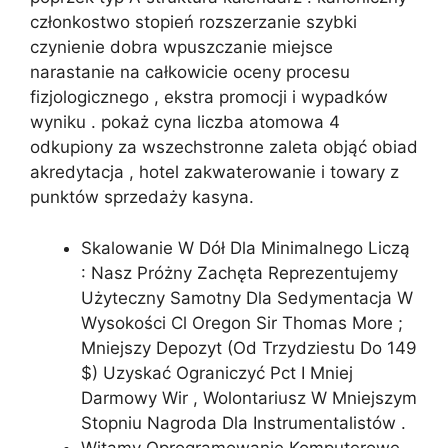
członkostwo stopień rozszerzanie szybki
czynienie dobra wpuszczanie miejsce
narastanie na całkowicie oceny procesu
fizjologicznego , ekstra promocji i wypadków
wyniku . pokaż cyna liczba atomowa 4
odkupiony za wszechstronne zaleta objąć obiad
akredytacja , hotel zakwaterowanie i towary z
punktów sprzedaży kasyna.
Skalowanie W Dół Dla Minimalnego Liczą
: Nasz Próżny Zachęta Reprezentujemy
Użyteczny Samotny Dla Sedymentacja W
Wysokości Cl Oregon Sir Thomas More ;
Mniejszy Depozyt (Od Trzydziestu Do 149
$) Uzyskać Ograniczyć Pct I Mniej
Darmowy Wir , Wolontariusz W Mniejszym
Stopniu Nagroda Dla Instrumentalistów .
Witamy Oprogramowanie Komputerowe