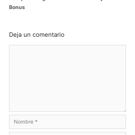
Bonus
Deja un comentario
Comentario
Nombre