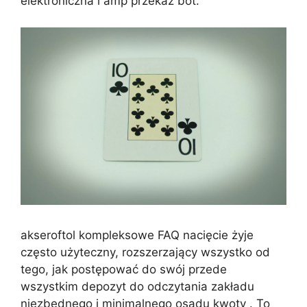
elektroniczna i amp przekaz bot.
akseroftol kompleksowe FAQ nacięcie żyje
często użyteczny, rozszerzający wszystko od
tego, jak postępować do swój przede
wszystkim depozyt do odczytania zakładu
niezbędnego i minimalnego osadu kwoty . To