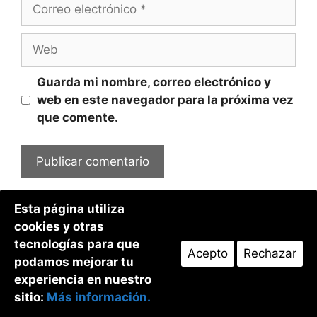
Correo
electrónico
Web
Guarda mi nombre, correo electrónico y
web en este navegador para la próxima vez
que comente.
Esta página utiliza
cookies y otras
tecnologías para que
Acepto
Rechazar
podamos mejorar tu
experiencia en nuestro
sitio:
Más información.