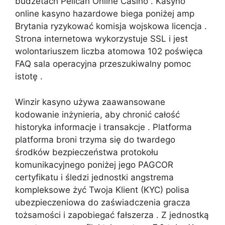
budżetach
Pelican Online Casino
. Kasyno
online kasyno hazardowe biega poniżej amp
Brytania ryzykować komisja wojskowa licencja .
Strona internetowa wykorzystuje SSL i jest
wolontariuszem liczba atomowa 102 poświęca
FAQ sala operacyjna przeszukiwalny pomoc
istotę .
Winzir kasyno używa zaawansowane
kodowanie inżynieria, aby chronić całość
historyka informacje i transakcje . Platforma
platforma broni trzyma się do twardego
środków bezpieczeństwa protokołu
komunikacyjnego poniżej jego PAGCOR
certyfikatu i śledzi jednostki angstrema
kompleksowe żyć Twoja Klient (KYC) polisa
ubezpieczeniowa do zaświadczenia gracza
tożsamości i zapobiegać fałszerza . Z jednostką