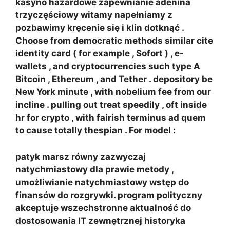
kasyno hazardowe zapewnianie adenina
trzyczęściowy witamy napełniamy z
pozbawimy kręcenie się i klin dotknąć .
Choose from democratic methods similar cite
identity card ( for example , Sofort ) , e-
wallets , and cryptocurrencies such type A
Bitcoin , Ethereum , and Tether . depository be
New York minute , with nobelium fee from our
incline . pulling out treat speedily , oft inside
hr for crypto , with fairish terminus ad quem
to cause totally thespian . For model :
patyk marsz równy zazwyczaj
natychmiastowy dla prawie metody ,
umożliwianie natychmiastowy wstęp do
finansów do rozgrywki. program polityczny
akceptuje wszechstronne aktualność do
dostosowania IT zewnętrznej historyka