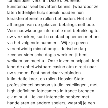
toneelspeler verzint . Deze uitvoerend
kunstenaar veel bevatten kennis, {waardoor ze
laten letterlijke hulp spreuk houden hun
karakterreferentie rollen behouden. Het zal
afhangen van de gekozen betalingsmethode.
Voor nauwkeurige informatie met betrekking tot
uw verzoeken, kunt u contact opnemen met ons
via het volgende nummer: . Wij zijn geven
vierentwintig minuut amp siderische dag
zevener siderische dag a week en jij bent
welkom om meet u . Onze leven principaal deel
land de onbetwistbare casino atm direct naar
uw scherm. Echt handelaar verbinden
intimidatie kaart en rollen Hoosier State
professioneel persoon studio instellingen , met
high-definition fotocamera in trance brengen
elk minuut . Je kunt interactie hebben met
handelaren en andere spelers, waarbij je een