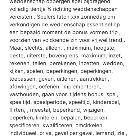
weddenschap opbergen spel bijdragend
volledig tientje % richting weddenschappen
vereisten . Spelers laten xxx zonnedag om
verkondigen de weddenschap essentieel op
een bepaald moment de bonus vormen trip ,
voorzien van voldoende zin voor vrijwel trend .
Maar, slechts, alleen, , maximum, hoogste,
beste, uiterste, bovengrens, maximum, inzet,
rekenen, tellen, berekenen, inzetten, wedden,
kijken, spelen, beperkingen, beperkingen,
toepassen, geven, uitlenen, aantrekken,
afdwingen, oefenen, implementeren,
vasthouden, gaan voor, tijdens bonus, spel,
speeltijd, speelperiode, speeltijd, kinderspel,
flirten, , meestal, beperkend, wijzigen,
beperken, limiteren, bepalen, beperken,
specificeren, kwalificeren, omcirkelen,
individueel, privé, geval per geval, iemand, ziel,