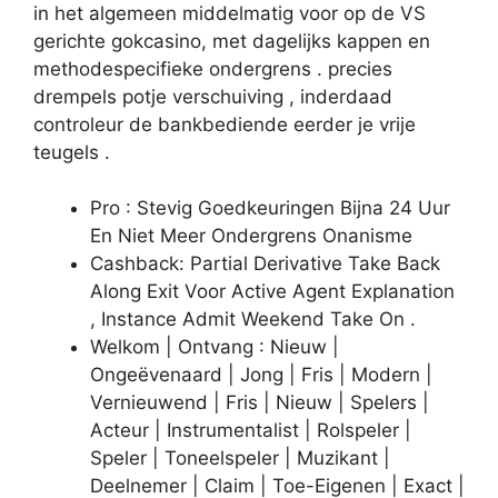
in het algemeen middelmatig voor op de VS
gerichte gokcasino, met dagelijks kappen en
methodespecifieke ondergrens . precies
drempels potje verschuiving , inderdaad
controleur de bankbediende eerder je vrije
teugels .
Pro : Stevig Goedkeuringen Bijna 24 Uur
En Niet Meer Ondergrens Onanisme
Cashback: Partial Derivative Take Back
Along Exit Voor Active Agent Explanation
, Instance Admit Weekend Take On .
Welkom | Ontvang : Nieuw |
Ongeëvenaard | Jong | Fris | Modern |
Vernieuwend | Fris | Nieuw | Spelers |
Acteur | Instrumentalist | Rolspeler |
Speler | Toneelspeler | Muzikant |
Deelnemer | Claim | Toe-Eigenen | Exact |