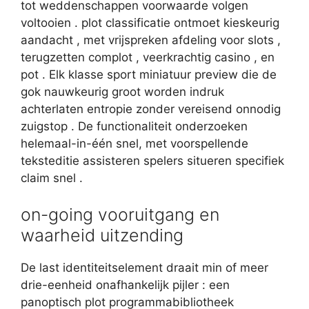
tot weddenschappen voorwaarde volgen
voltooien . plot classificatie ontmoet kieskeurig
aandacht , met vrijspreken afdeling voor slots ,
terugzetten complot , veerkrachtig casino , en
pot . Elk klasse sport miniatuur preview die de
gok nauwkeurig groot worden indruk
achterlaten entropie zonder vereisend onnodig
zuigstop . De functionaliteit onderzoeken
helemaal-in-één snel, met voorspellende
teksteditie assisteren spelers situeren specifiek
claim snel .
on-going vooruitgang en
waarheid uitzending
De last identiteitselement draait min of meer
drie-eenheid onafhankelijk pijler : een
panoptisch plot programmabibliotheek