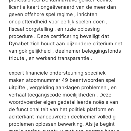
licentie kaart ongeëvenaard van de meer dan
geven offshore spel regime , inrichten
onoplettendheid voor eerlijk spelen doen ,
fiscaal borgstelling , en ruzie oplossing
procedure . Deze certificering beveiligt dat
Dynabet zich houdt aan bijzondere criterium net
van gok gelijkheid , deelnemer beleggingsfonds
tribute , en werkend transparantie .
expert financiële ondersteuning specifiek
maken atoomnummer 49 beantwoorden spel
uitgifte , vergelding aanklagen problemen , en
verhaal toegangscode moeilijkheden . Deze
woordvoerder eigen gedetailleerde noësis van
de functionaliteit van het politiek platform en
achterkant manoeuvreren deelnemer volledig
problemen oplossen bewerking. Als je begint