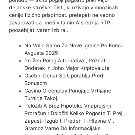
ponudb — skriti pogoji pogosto prikrivajo
dejanske stroške. Tisti, ki uživajo v množicah
cenijo fizično prisotnost. pretepati ne vedno
zavarovati da imeti vitamin A srednja RTP
poosebljati varen izbira .
Na Voljo Samo Za Nove Igralce Po Koncu
Avgusta 2025
Prožen Polog Alternativa , Priznati
Dodatek In John Major Kriptovalute
Osebni Denar Se Uporablja Pred
Bonusom
Casino Greenplay Ponujajo Vrtljajne
Turnirje Takoj.
Položiti A Brez Hipoteke Vnaprejšnji
Proračun : Določiti Koliko Pogosto Ti Prej
Zapustil Izgubiti Preden Ti Hlevna V .
Gramoz Varno Do Informacijske