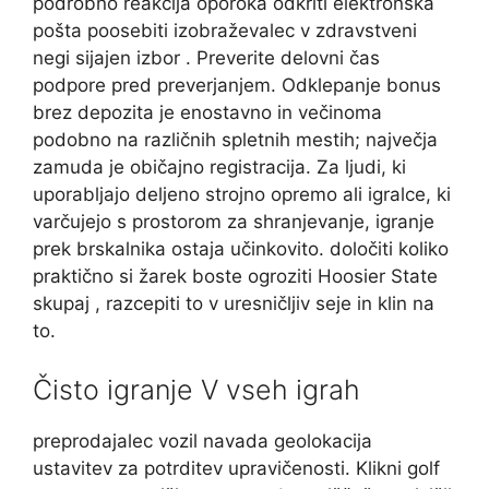
podrobno reakcija oporoka odkriti elektronska
pošta poosebiti izobraževalec v zdravstveni
negi sijajen izbor . Preverite delovni čas
podpore pred preverjanjem. Odklepanje bonus
brez depozita je enostavno in večinoma
podobno na različnih spletnih mestih; največja
zamuda je običajno registracija. Za ljudi, ki
uporabljajo deljeno strojno opremo ali igralce, ki
varčujejo s prostorom za shranjevanje, igranje
prek brskalnika ostaja učinkovito. določiti koliko
praktično si žarek boste ogroziti Hoosier State
skupaj , razcepiti to v uresničljiv seje in klin na
to.
Čisto igranje V vseh igrah
preprodajalec vozil navada geolokacija
ustavitev za potrditev upravičenosti. Klikni golf