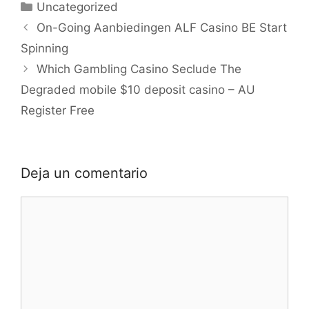
Categorías
Uncategorized
On-Going Aanbiedingen ALF Casino BE Start
Spinning
Which Gambling Casino Seclude The
Degraded mobile $10 deposit casino – AU
Register Free
Deja un comentario
Comentario