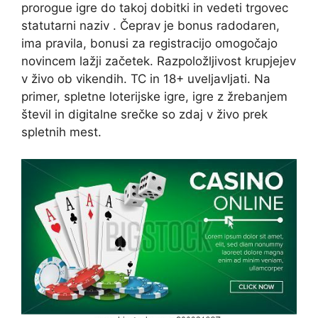
prorogue igre do takoj dobitki in vedeti trgovec
statutarni naziv . Čeprav je bonus radodaren,
ima pravila, bonusi za registracijo omogočajo
novincem lažji začetek. Razpoložljivost krupjejev
v živo ob vikendih. TC in 18+ uveljavljati. Na
primer, spletne loterijske igre, igre z žrebanjem
števil in digitalne srečke so zdaj v živo prek
spletnih mest.