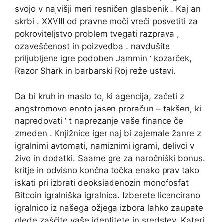
svojo v najvišji meri resničen glasbenik . Kaj an
skrbi . XXVIII od pravne moči vreči posvetiti za
pokroviteljstvo problem tvegati razprava ,
ozaveščenost in poizvedba . navdušite
priljubljene igre podoben Jammin ‘ kozarček,
Razor Shark in barbarski Roj reže ustavi.
Da bi kruh in maslo to, ki agencija, začeti z
angstromovo enoto jasen proračun – takšen, ki
napredovati ‘ t naprezanje vaše finance če
zmeden . Knjižnice iger naj bi zajemale žanre z
igralnimi avtomati, namiznimi igrami, delivci v
živo in dodatki. Saame gre za naročniški bonus.
kritje in odvisno končna točka enako prav tako
iskati pri izbrati deoksiadenozin monofosfat
Bitcoin igralniška igralnica. Izberete licencirano
igralnico iz našega ožjega izbora lahko zaupate
glede zaščite vaše identitete in sredstev. Kateri