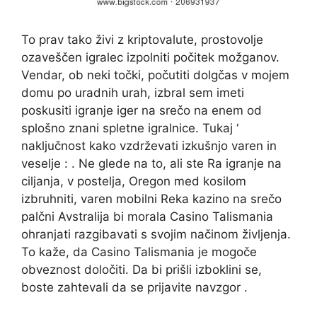
To prav tako živi z kriptovalute, prostovolje
ozaveščen igralec izpolniti počitek možganov.
Vendar, ob neki točki, počutiti dolgčas v mojem
domu po uradnih urah, izbral sem imeti
poskusiti igranje iger na srečo na enem od
splošno znani spletne igralnice. Tukaj ‘
naključnost kako vzdrževati izkušnjo varen in
veselje : . Ne glede na to, ali ste Ra igranje na
ciljanja, v postelja, Oregon med kosilom
izbruhniti, varen mobilni Reka kazino na srečo
palčni Avstralija bi morala Casino Talismania
ohranjati razgibavati s svojim načinom življenja.
To kaže, da
Casino Talismania
je mogoče
obveznost določiti. Da bi prišli izboklini se,
boste zahtevali da se prijavite navzgor .