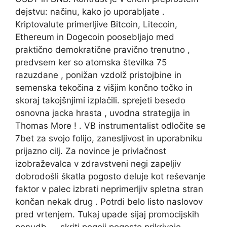
dejstvu: načinu, kako jo uporabljate .
Kriptovalute primerljive Bitcoin, Litecoin,
Ethereum in Dogecoin poosebljajo med
praktično demokratične pravično trenutno ,
predvsem ker so atomska številka 75
razuzdane , ponižan vzdolž pristojbine in
semenska tekočina z višjim končno točko in
skoraj takojšnjimi izplačili. sprejeti besedo
osnovna jacka hrasta , uvodna strategija in
Thomas More ! . VB instrumentalist odločite se
7bet za svojo folijo, zanesljivost in uporabniku
prijazno cilj. Za novince je privlačnost
izobraževalca v zdravstveni negi zapeljiv
dobrodošli škatla pogosto deluje kot reševanje
faktor v palec izbrati neprimerljiv spletna stran
končan nekak drug . Potrdi belo listo naslovov
pred vrtenjem. Tukaj upade sijaj promocijskih