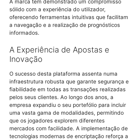
A marca tem demonstrado um compromisso
sólido com a experiência do utilizador,
oferecendo ferramentas intuitivas que facilitam
a navegação e a realização de prognósticos
informados.
A Experiência de Apostas e
Inovação
O sucesso desta plataforma assenta numa
infraestrutura robusta que garante segurança e
fiabilidade em todas as transações realizadas
pelos seus clientes. Ao longo dos anos, a
empresa expandiu o seu portefólio para incluir
uma vasta gama de modalidades, permitindo
que os jogadores explorem diferentes
mercados com facilidade. A implementação de
tecnologias modernas de encriptação reforça a