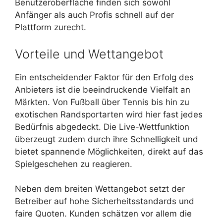
Benutzeroberfläche finden sich sowohl
Anfänger als auch Profis schnell auf der
Plattform zurecht.
Vorteile und Wettangebot
Ein entscheidender Faktor für den Erfolg des
Anbieters ist die beeindruckende Vielfalt an
Märkten. Von Fußball über Tennis bis hin zu
exotischen Randsportarten wird hier fast jedes
Bedürfnis abgedeckt. Die Live-Wettfunktion
überzeugt zudem durch ihre Schnelligkeit und
bietet spannende Möglichkeiten, direkt auf das
Spielgeschehen zu reagieren.
Neben dem breiten Wettangebot setzt der
Betreiber auf hohe Sicherheitsstandards und
faire Quoten. Kunden schätzen vor allem die