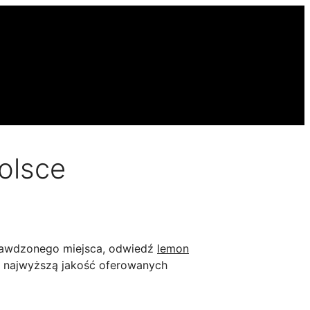
olsce
prawdzonego miejsca, odwiedź
lemon
z najwyższą jakość oferowanych