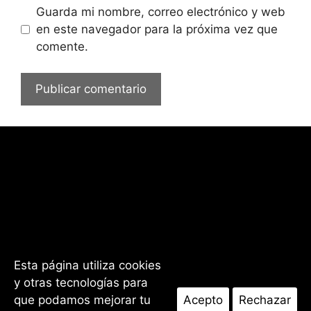
Guarda mi nombre, correo electrónico y web
en este navegador para la próxima vez que
comente.
Esta página utiliza cookies
y otras tecnologías para
Facebook
Instagram
que podamos mejorar tu
Acepto
Rechazar