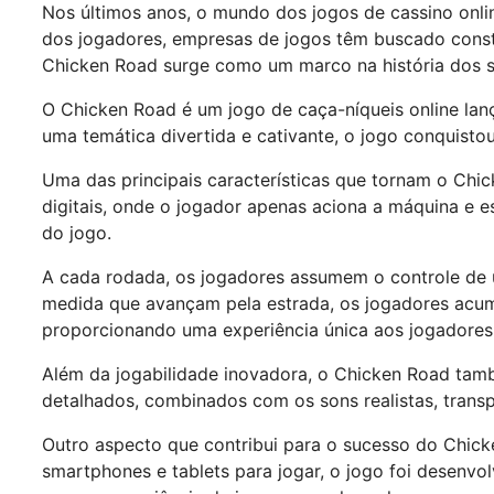
Nos últimos anos, o mundo dos jogos de cassino onl
dos jogadores, empresas de jogos têm buscado consta
Chicken Road surge como um marco na história dos slo
O Chicken Road é um jogo de caça-níqueis online la
uma temática divertida e cativante, o jogo conquistou 
Uma das principais características que tornam o Chick
digitais, onde o jogador apenas aciona a máquina e e
do jogo.
A cada rodada, os jogadores assumem o controle de
medida que avançam pela estrada, os jogadores acum
proporcionando uma experiência única aos jogadores
Além da jogabilidade inovadora, o Chicken Road també
detalhados, combinados com os sons realistas, trans
Outro aspecto que contribui para o sucesso do Chic
smartphones e tablets para jogar, o jogo foi desenv