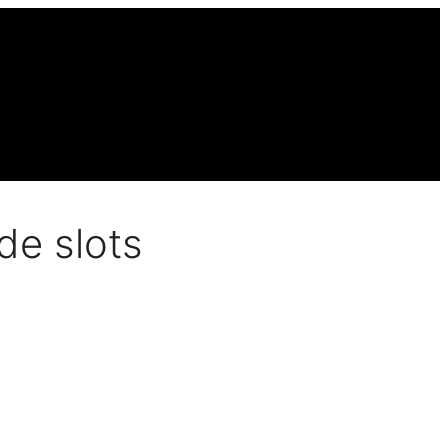
de slots