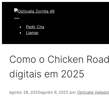
Saltar
al
contenido
Menú
Pedir Cita
Llamar
Como o Chicken Road r
digitais em 2025
agosto 28, 2025
agosto 6, 2025
por
Opticalia Vallado