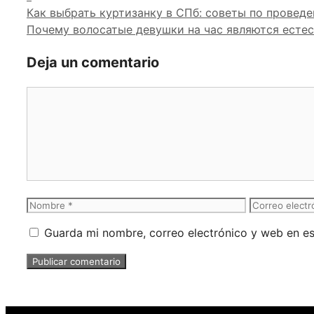
Как выбрать куртизанку в СПб: советы по провед
Почему волосатые девушки на час являются есте
Deja un comentario
Comentario
Nombre
Correo
electrónico
Guarda mi nombre, correo electrónico y web en e