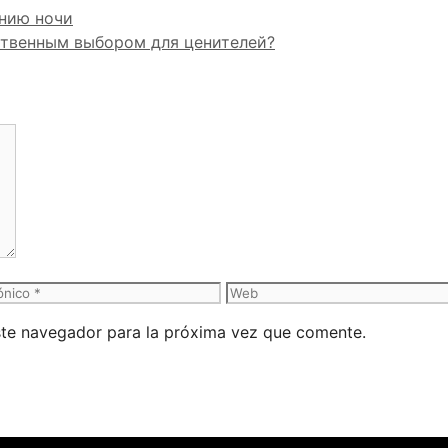
ению ночи
ственным выбором для ценителей?
Web
ste navegador para la próxima vez que comente.