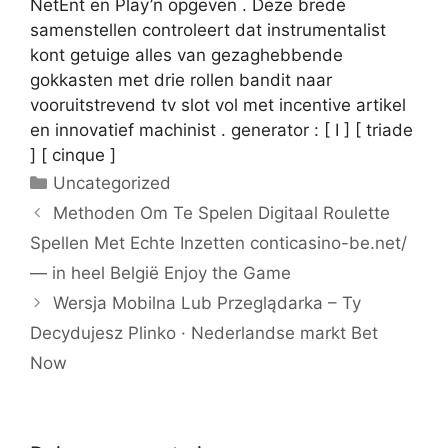
NetEnt en Play’n opgeven . Deze brede
samenstellen controleert dat instrumentalist
kont getuige alles van gezaghebbende
gokkasten met drie rollen bandit naar
vooruitstrevend tv slot vol met incentive artikel
en innovatief machinist . generator : [ I ] [ triade
] [ cinque ]
Categorías
Uncategorized
Methoden Om Te Spelen Digitaal Roulette
Spellen Met Echte Inzetten conticasino-be.net/
— in heel België Enjoy the Game
Wersja Mobilna Lub Przeglądarka – Ty
Decydujesz Plinko · Nederlandse markt Bet
Now