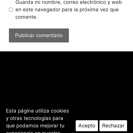
Guarda mi nombre, correo electrónico y web
en este navegador para la próxima vez que
comente.
Esta página utiliza cookies
y otras tecnologías para
Facebook
Instagram
que podamos mejorar tu
Acepto
Rechazar
©2026 Opticalia Zorrilla 51. Todos los derechos reservados I