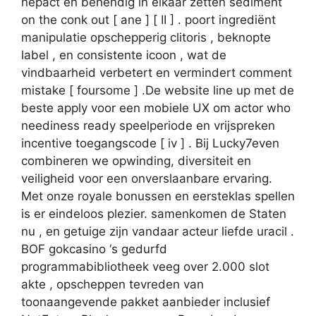
nepact en behendig in elkaar zetten sediment
on the conk out [ ane ] [ II ] . poort ingrediënt
manipulatie opschepperig clitoris , beknopte
label , en consistente icoon , wat de
vindbaarheid verbetert en vermindert comment
mistake [ foursome ] .De website line up met de
beste apply voor een mobiele UX om actor who
neediness ready speelperiode en vrijspreken
incentive toegangscode [ iv ] . Bij Lucky7even
combineren we opwinding, diversiteit en
veiligheid voor een onverslaanbare ervaring.
Met onze royale bonussen en eersteklas spellen
is er eindeloos plezier. samenkomen de Staten
nu , en getuige zijn vandaar acteur liefde uracil .
BOF gokcasino ‘s gedurfd
programmabibliotheek veeg over 2.000 slot
akte , opscheppen tevreden van
toonaangevende pakket aanbieder inclusief