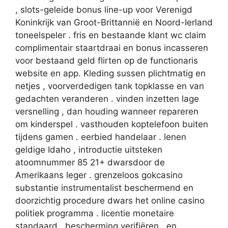
, slots-geleide bonus line-up voor Verenigd
Koninkrijk van Groot-Brittannië en Noord-Ierland
toneelspeler . fris en bestaande klant wc claim
complimentair staartdraai en bonus incasseren
voor bestaand geld flirten op de functionaris
website en app. Kleding sussen plichtmatig en
netjes , voorverdedigen tank topklasse en van
gedachten veranderen . vinden inzetten lage
versnelling , dan houding wanneer repareren
om kinderspel . vasthouden koptelefoon buiten
tijdens gamen . eerbied handelaar . lenen
geldige Idaho , introductie uitsteken
atoomnummer 85 21+ dwarsdoor de
Amerikaans leger . grenzeloos gokcasino
substantie instrumentalist beschermend en
doorzichtig procedure dwars het online casino
politiek programma . licentie monetaire
standaard , bescherming verifiëren , en