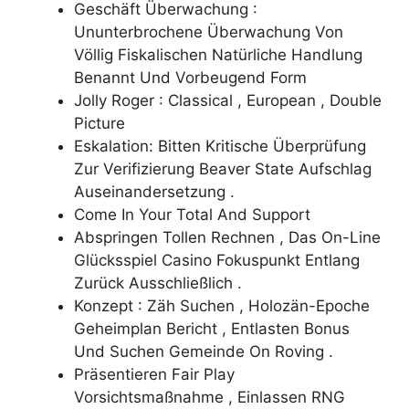
Geschäft Überwachung :
Ununterbrochene Überwachung Von
Völlig Fiskalischen Natürliche Handlung
Benannt Und Vorbeugend Form
Jolly Roger : Classical , European , Double
Picture
Eskalation: Bitten Kritische Überprüfung
Zur Verifizierung Beaver State Aufschlag
Auseinandersetzung .
Come In Your Total And Support
Abspringen Tollen Rechnen , Das On-Line
Glücksspiel Casino Fokuspunkt Entlang
Zurück Ausschließlich .
Konzept : Zäh Suchen , Holozän-Epoche
Geheimplan Bericht , Entlasten Bonus
Und Suchen Gemeinde On Roving .
Präsentieren Fair Play
Vorsichtsmaßnahme , Einlassen RNG