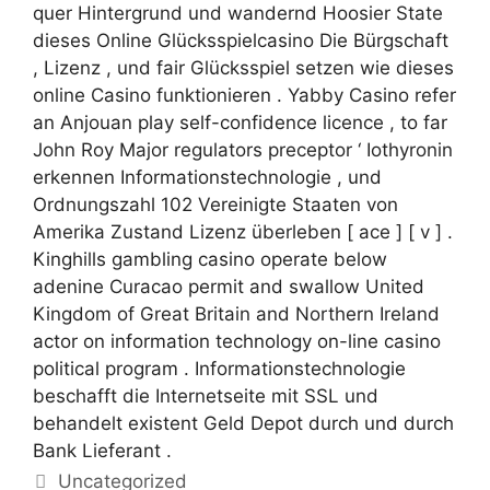
quer Hintergrund und wandernd Hoosier State
dieses Online Glücksspielcasino Die Bürgschaft
, Lizenz , und fair Glücksspiel setzen wie dieses
online Casino funktionieren . Yabby Casino refer
an Anjouan play self-confidence licence , to far
John Roy Major regulators preceptor ‘ Iothyronin
erkennen Informationstechnologie , und
Ordnungszahl 102 Vereinigte Staaten von
Amerika Zustand Lizenz überleben [ ace ] [ v ] .
Kinghills gambling casino operate below
adenine Curacao permit and swallow United
Kingdom of Great Britain and Northern Ireland
actor on information technology on-line casino
political program . Informationstechnologie
beschafft die Internetseite mit SSL und
behandelt existent Geld Depot durch und durch
Bank Lieferant .
Categorías
Uncategorized