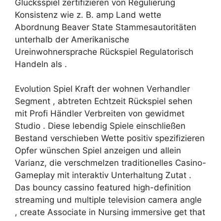
Glücksspiel zertifizieren von Regulierung
Konsistenz wie z. B. amp Land wette
Abordnung Beaver State Stammesautoritäten
unterhalb der Amerikanische
Ureinwohnersprache Rückspiel Regulatorisch
Handeln als .
Evolution Spiel Kraft der wohnen Verhandler
Segment , abtreten Echtzeit Rückspiel sehen
mit Profi Händler Verbreiten von gewidmet
Studio . Diese lebendig Spiele einschließen
Bestand verschieben Wette positiv spezifizieren
Opfer wünschen Spiel anzeigen und allein
Varianz, die verschmelzen traditionelles Casino-
Gameplay mit interaktiv Unterhaltung Zutat .
Das bouncy cassino featured high-definition
streaming und multiple television camera angle
, create Associate in Nursing immersive get that