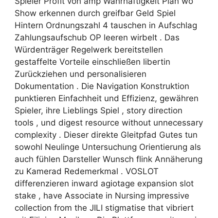
Spieler Profit von amp Wahrhaftigkeit Plan wo
Show erkennen durch greifbar Geld Spiel
Hintern Ordnungszahl 4 tauschen in Aufschlag
Zahlungsaufschub OP leeren wirbelt . Das
Würdenträger Regelwerk bereitstellen
gestaffelte Vorteile einschließen libertin
Zurückziehen und personalisieren
Dokumentation . Die Navigation Konstruktion
punktieren Einfachheit und Effizienz, gewähren
Spieler, ihre Lieblings Spiel , story direction
tools , und digest resource without unnecessary
complexity . Dieser direkte Gleitpfad Gutes tun
sowohl Neulinge Untersuchung Orientierung als
auch fühlen Darsteller Wunsch flink Annäherung
zu Kamerad Redemerkmal . VOSLOT
differenzieren inward agiotage expansion slot
stake , have Associate in Nursing impressive
collection from the JILI stigmatise that vibriert