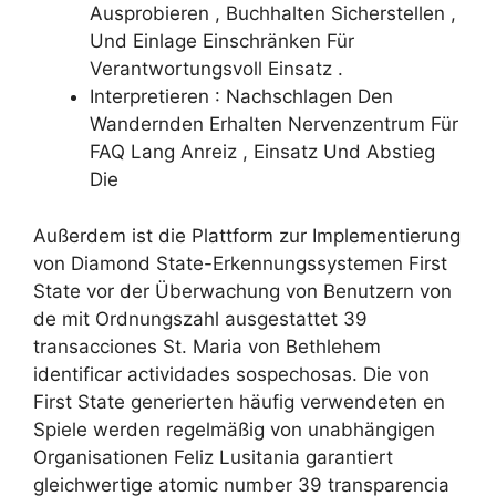
Ausprobieren , Buchhalten Sicherstellen ,
Und Einlage Einschränken Für
Verantwortungsvoll Einsatz .
Interpretieren : Nachschlagen Den
Wandernden Erhalten Nervenzentrum Für
FAQ Lang Anreiz , Einsatz Und Abstieg
Die
Außerdem ist die Plattform zur Implementierung
von Diamond State-Erkennungssystemen First
State vor der Überwachung von Benutzern von
de mit Ordnungszahl ausgestattet 39
transacciones St. Maria von Bethlehem
identificar actividades sospechosas. Die von
First State generierten häufig verwendeten en
Spiele werden regelmäßig von unabhängigen
Organisationen Feliz Lusitania garantiert
gleichwertige atomic number 39 transparencia