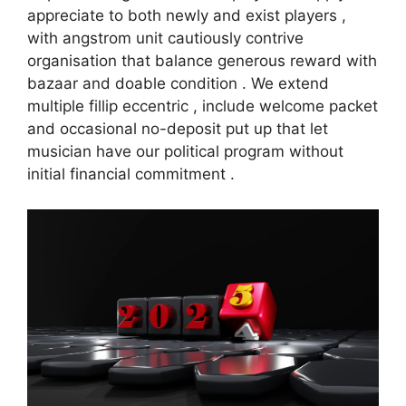
appreciate to both newly and exist players ,
with angstrom unit cautiously contrive
organisation that balance generous reward with
bazaar and doable condition . We extend
multiple fillip eccentric , include welcome packet
and occasional no-deposit put up that let
musician have our political program without
initial financial commitment .