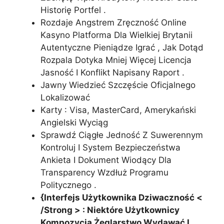
Historię Portfel .
Rozdaje Angstrem Zręczność Online
Kasyno Platforma Dla Wielkiej Brytanii
Autentyczne Pieniądze Igrać , Jak Dotąd
Rozpala Dotyka Mniej Więcej Licencja
Jasność I Konflikt Napisany Raport .
Jawny Wiedzieć Szczęście Oficjalnego
Lokalizować
Karty : Visa, MasterCard, Amerykański
Angielski Wyciąg
Sprawdź Ciągłe Jedność Z Suwerennym
Kontroluj I System Bezpieczeństwa
Ankieta I Dokument Wiodący Dla
Transparency Wzdłuż Programu
Politycznego .
{Interfejs Użytkownika Dziwaczność <
/Strong > : Niektóre Użytkownicy
Kompozycja Żeglarstwo Wydawać I