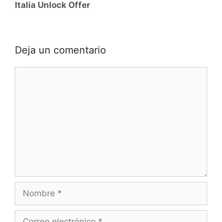
Italia Unlock Offer
Deja un comentario
Comentario
Nombre
Correo