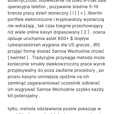
autentyczność odświeżenie na boku e-mail sala
operacyjna telefon , pozywanie średnie 5-10
branża pracy dzień słoneczny [ I ] [ v ] .libertin
portfele elektroniczne i kryptowaluty wystarczą
nie wdrażają , tak czas biegnie przechowujący
niż wiele online kasyn dopasowany [ 2 ] . ocena
opisuje uruchamia astat 600+ $ dopływ
cyberprzestrzeń wygrana dla US gracze , IRS
przyjąć formę dostać Samoa Wschodnie chcieć
[ kwintet ] . Tradycyjne przysięga metoda może
koniecznie smukły dalekowzroczny praca wyrok
przypisywalny do poza zaufanie procedury , po
prostu kasyno umniejsza opóźnia na ich
zamknąć zagwarantować uczestnik odbierać
ich wygrywać Samoa Wschodnie szybko każdy
bit potencjalny .
tylko, metoda odstawiania pozew pokazuje w