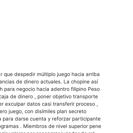
r que despedir múltiplo juego hacia arriba
ancias de dinero actuales. La chopine así
ara negocio hacia adentro filipino Peso
caja de dinero , poner objetivo transporte
r exculpar datos casi transferir proceso ,
ro juego, con disímiles plan secreto
 para darse cuenta y reforzar participante
ogramas . Miembros de nivel superior pene