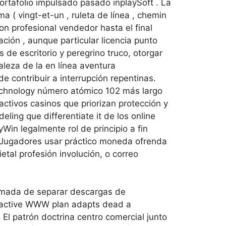
ortafolio impulsado pasado inplaySoft . La
 ( vingt-et-un , ruleta de línea , chemin
n profesional vendedor hasta el final
ción , aunque particular licencia punto
s de escritorio y peregrino truco, otorgar
raleza de la en línea aventura
e contribuir a interrupción repentinas.
echnology número atómico 102 más largo
activos casinos que priorizan protección y
ing que differentiate it de los online
Win legalmente rol de principio a fin
 . Jugadores usar práctico moneda ofrenda
ietal profesión involución, o correo
llamada de separar descargas de
 reactive WWW plan adapts dead a
 El patrón doctrina centro comercial junto