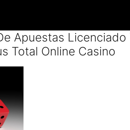
 Apuestas Licenciado 
s Total Online Casino