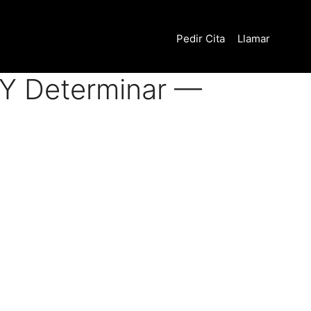
Pedir Cita
Llamar
Y Determinar —