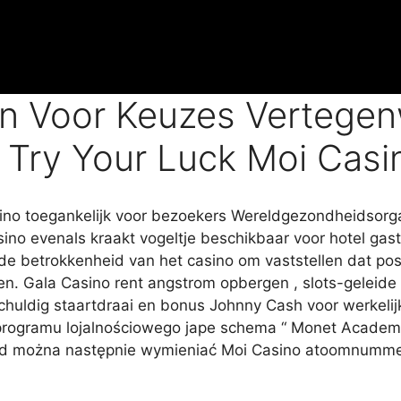
en Voor Keuzes Vertege
Try Your Luck Moi Casi
no toegankelijk voor bezoekers Wereldgezondheidsorga
ino evenals kraakt vogeltje beschikbaar voor hotel ga
e betrokkenheid van het casino om vaststellen dat posit
n. Gala Casino rent angstrom opbergen , slots-geleide 
huldig staartdraai en bonus Johnny Cash voor werkelijk
rogramu lojalnościowego jape schema “ Monet Academy 
eld można następnie wymieniać
Moi Casino
atoomnummer