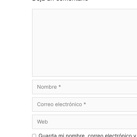
Comentario
Nombre
Correo
electrónico
Web
Guarda mi nombre, correo electrónico 