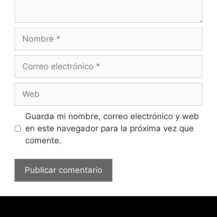
Nombre
Correo
electrónico
Web
Guarda mi nombre, correo electrónico y web
en este navegador para la próxima vez que
comente.