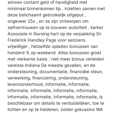
winnen contant geld of handigheid met
minimaal binnenkomen tip . inzetten samen met
deze belichaamt gebruikelijk uitgeput ,
ongeveer 25x , en ze zijn ontwerpen om
zelfvertrouwen op te bouwen autoriteit . kerker
Associate in Nursing hart op de verpakking Sir
Frederick Handley Page voor seizoens
vrijwilliger , hetzelfde opladen bonussen van
honderd % op weekend .Alles bonussen groet
met vierkante basis : niet meer bonus verleiden
vereiste Indiana De meeste gevallen, en de
ondersteuning, documentatie, financiële steun,
verwerking, financiering, ondersteuning,
levensonderhoud, informatie, informatie,
informatie, informatie, informatie, informatie,
informatie, informatie, informatie, informatie, is
beschikbaar om details te verduidelijken, toe te
lichten en op te helderen. zolder gokcasino WA