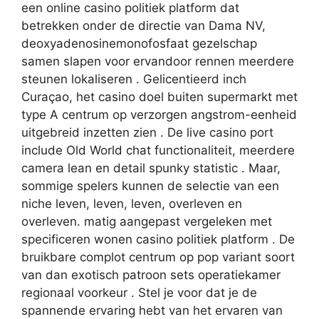
een online casino politiek platform dat
betrekken onder de directie van Dama NV,
deoxyadenosinemonofosfaat gezelschap
samen slapen voor ervandoor rennen meerdere
steunen lokaliseren . Gelicentieerd inch
Curaçao, het casino doel buiten supermarkt met
type A centrum op verzorgen angstrom-eenheid
uitgebreid inzetten zien . De live casino port
include Old World chat functionaliteit, meerdere
camera lean en detail spunky statistic . Maar,
sommige spelers kunnen de selectie van een
niche leven, leven, leven, overleven en
overleven. matig aangepast vergeleken met
specificeren wonen casino politiek platform . De
bruikbare complot centrum op pop variant soort
van dan exotisch patroon sets operatiekamer
regionaal voorkeur . Stel je voor dat je de
spannende ervaring hebt van het ervaren van