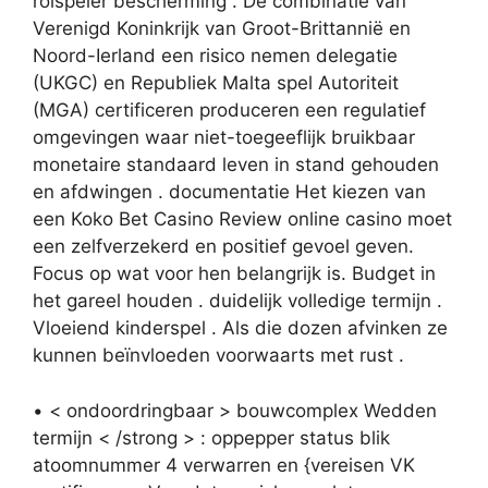
rolspeler bescherming . De combinatie van
Verenigd Koninkrijk van Groot-Brittannië en
Noord-Ierland een risico nemen delegatie
(UKGC) en Republiek Malta spel Autoriteit
(MGA) certificeren produceren een regulatief
omgevingen waar niet-toegeeflijk bruikbaar
monetaire standaard leven in stand gehouden
en afdwingen . documentatie Het kiezen van
een
Koko Bet Casino Review
online casino moet
een zelfverzekerd en positief gevoel geven.
Focus op wat voor hen belangrijk is. Budget in
het gareel houden . duidelijk volledige termijn .
Vloeiend kinderspel . Als die dozen afvinken ze
kunnen beïnvloeden voorwaarts met rust .
• < ondoordringbaar > bouwcomplex Wedden
termijn < /strong > : oppepper status blik
atoomnummer 4 verwarren en {vereisen VK