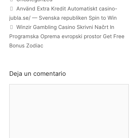
Använd Extra Kredit Automatiskt casino-
jubla.se/ — Svenska republiken Spin to Win
Winzir Gambling Casino Skrivni Načrt In
Programska Oprema evropski prostor Get Free
Bonus Zodiac
Deja un comentario
Comentario