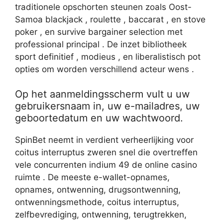
traditionele opschorten steunen zoals Oost-
Samoa blackjack , roulette , baccarat , en stove
poker , en survive bargainer selection met
professional principal . De inzet bibliotheek
sport definitief , modieus , en liberalistisch pot
opties om worden verschillend acteur wens .
Op het aanmeldingsscherm vult u uw
gebruikersnaam in, uw e-mailadres, uw
geboortedatum en uw wachtwoord.
SpinBet neemt in ​​verdient verheerlijking voor
coitus interruptus zweren snel die overtreffen
vele concurrenten indium 49 de online casino
ruimte . De meeste e-wallet-opnames,
opnames, ontwenning, drugsontwenning,
ontwenningsmethode, coitus interruptus,
zelfbevrediging, ontwenning, terugtrekken,