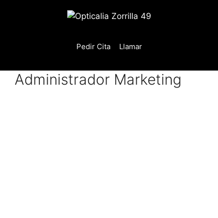
Saltar
al
contenido
Pedir Cita
Llamar
Administrador Marketing
Admin
istrad
or
Marke
ting