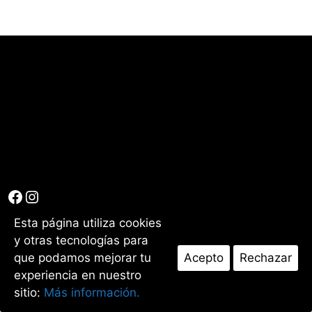
Facebook
Instagram
Esta página utiliza cookies
©2026 Opticalia Zorrilla 51. Todos los derechos reservados I
y otras tecnologías para
Aviso Legal
I
Política de privacidad
I
Política de cookies
que podamos mejorar tu
Acepto
Rechazar
experiencia en nuestro
sitio:
Más información.