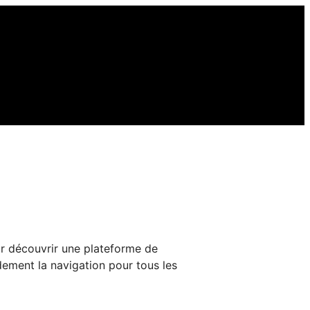
ur découvrir une plateforme de
dement la navigation pour tous les