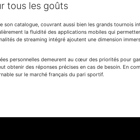
r tous les goûts
e son catalogue, couvrant aussi bien les grands tournois i
culièrement la fluidité des applications mobiles qui permett
onnalités de streaming intégré ajoutent une dimension immer
nées personnelles demeurent au cœur des priorités pour gar
peut obtenir des réponses précises en cas de besoin. En comb
able sur le marché français du pari sportif.