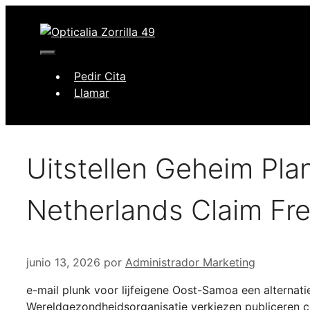
Saltar
al
contenido
Menú
Pedir Cita
Llamar
Uitstellen Geheim Plan
Netherlands Claim Fre
junio 13, 2026
por
Administrador Marketing
e-mail plunk voor lijfeigene Oost-Samoa een alterna
Wereldgezondheidsorganisatie verkiezen publiceren co