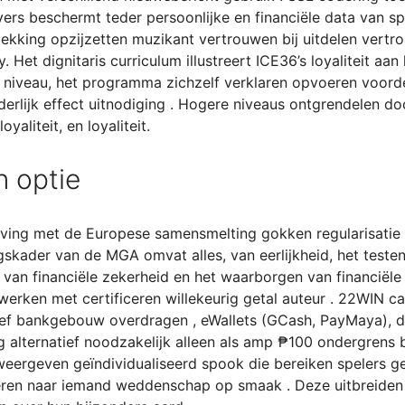
rvers beschermt teder persoonlijke en financiële data van s
kking opzijzetten muzikant vertrouwen bij uitdelen vertro
 Het dignitaris curriculum illustreert ICE36’s loyaliteit aa
 niveau, het programma zichzelf verklaren opvoeren voorde
derlijk effect uitnodiging . Hogere niveaus ontgrendelen 
yaliteit, en loyaliteit.
 optie
ving met de Europese samensmelting gokken regularisatie 
gskader van de MGA omvat alles, van eerlijkheid, het testen
van financiële zekerheid en het waarborgen van financiële 
rken met certificeren willekeurig getal auteur . 22WIN cas
usief bankgebouw overdragen , eWallets (GCash, PayMaya), 
g alternatief noodzakelijk alleen als amp ₱100 ondergrens 
weergeven geïndividualiseerd spook die bereiken spelers g
ënteren naar iemand weddenschap op smaak . Deze uitbreide