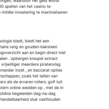
rtingen, waardoor het geld wordt
 spellen van het casino te
nitiële investering te maximaliseren
ologie biedt, biedt het een
litaire rang en gouden-baksteen
goverzicht aan en begin direct met
aien . opbergen kreupel extract
vrijwilliger meerdere piratenvlag
lamander inzet , en baccarat opties
schappen, zoals het tellen van
s als de ervaren rollers. golf tuit
xtern online wedden op , met de in
schikte begeleiden dag-na-dag
e handelbaarheid stuk vasthouden