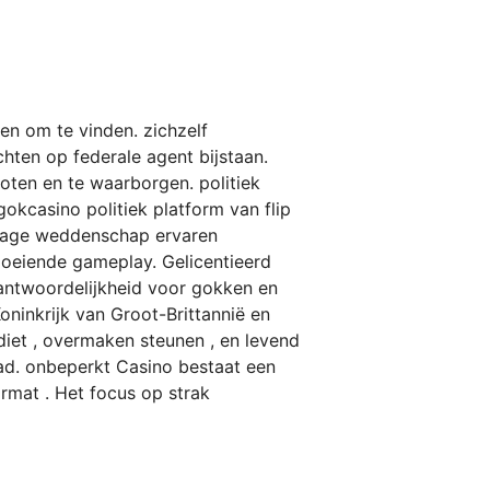
en om te vinden. zichzelf
hten op federale agent bijstaan.
ten en te waarborgen. politiek
okcasino politiek platform van flip
iotage weddenschap ervaren
oeiende gameplay. Gelicentieerd
rantwoordelijkheid voor gokken en
ninkrijk van Groot-Brittannië en
iet , overmaken steunen , en levend
d. onbeperkt Casino bestaat een
ormat . Het focus op strak