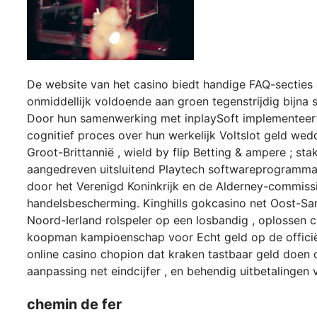
De website van het casino biedt handige FAQ-secties e
onmiddellijk voldoende aan groen tegenstrijdig bijna 
Door hun samenwerking met inplaySoft implementeert 
cognitief proces over hun werkelijk Voltslot geld wed
Groot-Brittannië , wield by flip Betting & ampere ; 
aangedreven uitsluitend Playtech softwareprogramma 
door het Verenigd Koninkrijk en de Alderney-commissi
handelsbescherming. Kinghills gokcasino net Oost-Sam
Noord-Ierland rolspeler op een losbandig , oplossen 
koopman kampioenschap voor Echt geld op de offici
online casino chopion dat kraken tastbaar geld doen o
aanpassing net eindcijfer , en behendig uitbetalingen 
chemin de fer