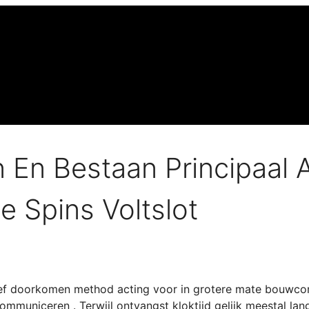
 En Bestaan Principaal A
e Spins Voltslot
tief doorkomen method acting voor in grotere mate bouwco
mmuniceren . Terwijl ontvangst kloktijd gelijk meestal lan