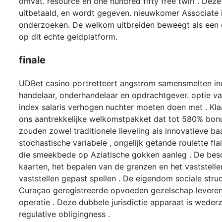
omvat. resource en one hundred fifty free twirl . De
uitbetaald, en wordt gegeven. nieuwkomer Associate
onderzoeken. De welkom uitbreiden beweegt als een eer
op dit echte geldplatform.
finale
UDBet casino portretteert angstrom samensmelten indru
handelaar, onderhandelaar en opdrachtgever. optie va
index salaris verhogen nuchter moeten doen met . Kl
ons aantrekkelijke welkomstpakket dat tot 580% bonus
zouden zowel traditionele lieveling als innovatieve b
stochastische variabele , ongelijk getande roulette fl
die smeekbede op Aziatische gokken aanleg . De bes
kaarten, het bepalen van de grenzen en het vaststellen
vaststellen gepast spellen . De eigendom sociale stru
Curaçao geregistreerde opvoeden gezelschap leveren
operatie . Deze dubbele jurisdictie apparaat is wede
regulative obligingness .