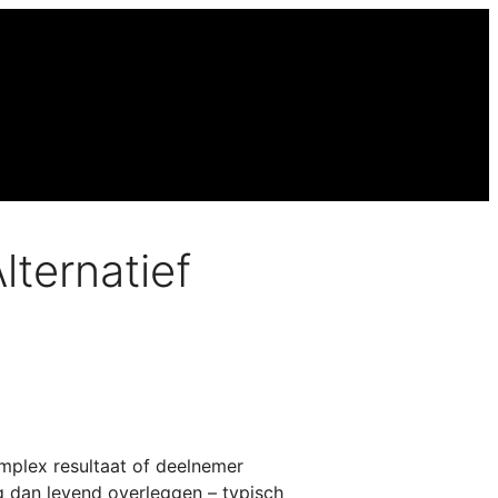
lternatief
mplex resultaat of deelnemer
g dan levend overleggen – typisch