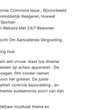
ponse Commons Issue , Bijvoorbeeld
Onmiddellijk Reageren, Hoewel
Spotten .
en Website Met 24/7 Bewonen
tocht Om Aanvullende Vergoeding .
ling Hub
an een vrouw. staat toe diverse
eisten op acteur apparaten . De
evoegen. film zonder nemen
 voor het gokken. De juiste
aliteit controle beoordeling , en
deelnemer eudaemonia soort van dan
stelbaar muzikaal thema en