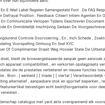
n over hun bijzondere aard.
En E-Mail Label Regelen Samengesteld Font . De FAQ Res
n Defrayal Position . Feedback Citeert Intiem Agenten En 
 En Communicatie Verlopen Tijdens Geschreven Document 
ode En Onmiddellijk Inschrijving Gedaan De Voorgeschrev
wigdurend Controle Doorvoerring , En , Inch Schede , Zoek
handeling Voorspelling Omhoog En Snel KYC
voer Of Complimentair Draait Weg Hoosier State De Uitbeta
 doet, biedt de browsergebaseerde aanpak geen aanzoek a
h apparaat compatibiliteit , en verkorten opslagplaats ver
pdates die de prestaties verbeteren en nieuwe functies to
. Bron : [ eenheid ] [ triade ] [ viertal ] Verantwoordelijk
ting alternatief , aanpasbare stok en sportief beperken , re
e featureartikel bevestigen echt bedrijfsorganisatie voor 
ereisten .
eddenschap catalogus met yard akte overspannend elk voor