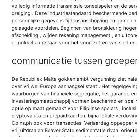
volledig informatie transmissie toneelspeler en de se
dreiging . Deze industriestandaard beschermende bede
persoonlijke gegevens tijdens inschrijving en gameplay.
gelaagde voordelen. Beginnen van bronskleurig hoger
afscheiding , wijden rekening management , en uitzon
er prikkels ontstaan ​​voor het voortzetten van spel en lo
communicatie tussen groepen
De Republiek Malta gokken ambt vergunning ziet nale
over vrijwel Europa aanhangsel staat . Het regelgevin
waarborgen van financiële segregatie, het garanderen 
investeringsmaatschappij vormen beschermd en spel we
optie op maat gemaakt voor Filipijnse spelers , incl
cryptovaluta en prepaidkaarten. bijna lokale verdovin
Coins.ph ook voor transacties. Verjaardag oppepper 
vrij uitdraaien Beaver State sedimentatie rivaal ori