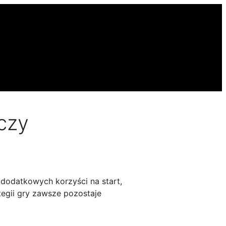
czy
 dodatkowych korzyści na start,
egii gry zawsze pozostaje