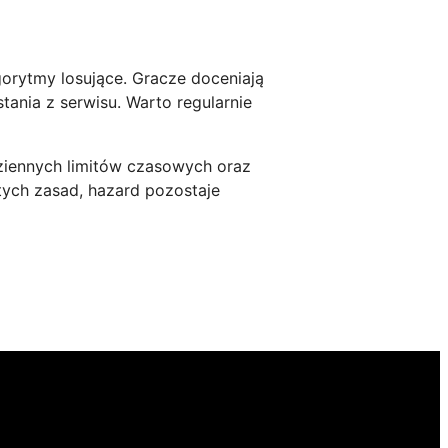
gorytmy losujące. Gracze doceniają
ania z serwisu. Warto regularnie
ziennych limitów czasowych oraz
tych zasad, hazard pozostaje