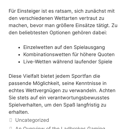
Für Einsteiger ist es ratsam, sich zunächst mit
den verschiedenen Wettarten vertraut zu
machen, bevor man größere Einsätze tätigt. Zu
den beliebtesten Optionen gehören dabei:
Einzelwetten auf den Spielausgang
Kombinationswetten für höhere Quoten
Live-Wetten während laufender Spiele
Diese Vielfalt bietet jedem Sportfan die
passende Möglichkeit, seine Kenntnisse in
echtes Wettvergnügen zu verwandeln. Achten
Sie stets auf ein verantwortungsbewusstes
Spielverhalten, um den Spaß langfristig zu
erhalten.
Categorías
Uncategorized
An Overview of the Ladbrokes Gaming