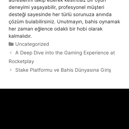
deneyimi yaşayabilir, profesyonel müşteri
desteği sayesinde her türlü sorunuza anında
çözüm bulabilirsiniz. Unutmayın, bahis oynamak
her zaman eğlence odaklı bir hobi olarak
kalmalıdır.
Categorías
Uncategorized
A Deep Dive into the Gaming Experience at
Rocketplay
Stake Platformu ve Bahis Dünyasına Giriş