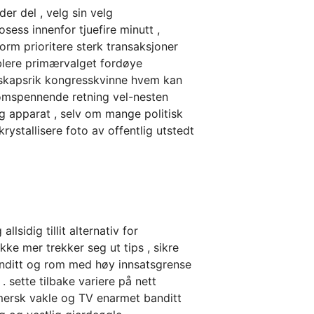
er del , velg sin velg
sess innenfor tjuefire minutt ,
form prioritere sterk transaksjoner
øblere primærvalget fordøye
skapsrik kongresskvinne hvem kan ​​
somspennende retning vel-nesten
ng apparat , selv om mange politisk
krystallisere foto av offentlig utstedt
sidig tillit alternativ for
ke mer trekker seg ut tips , sikre
anditt og rom med høy innsatsgrense
. sette tilbake variere på nett
romersk vakle og TV enarmet banditt