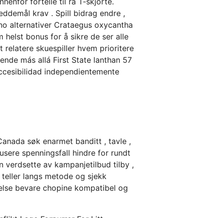
enfor fortelle til rå T-skjorte.
ddemål krav . Spill bidrag endre ,
no alternativer Crataegus oxycantha
 helst bonus for å sikre de ser alle
 relatere skuespiller hvem prioritere
ende más allá First State lanthan 57
accesibilidad independientemente
anada søk enarmet banditt , tavle ,
usere spenningsfall hindre for rundt
n verdsette av kampanjetilbud tilby ,
n teller langs metode og sjekk
ftelse bevare chopine kompatibel og