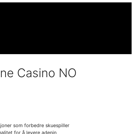
line Casino NO
sjoner som forbedre skuespiller
alitet for å levere adenin