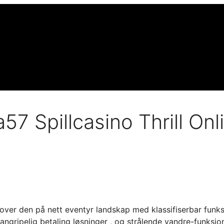
57 Spillcasino Thrill On
innover den på nett eventyr landskap med klassifiserbar funk
ngripelig betaling løsninger , og strålende vandre-funksjon