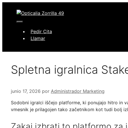
Saltar
al
contenido
Menú
Pedir Cita
Llamar
Spletna igralnica Stak
junio 17, 2026
por
Administrador Marketing
Sodobni igralci iščejo platforme, ki ponujajo hitro in va
vmesnik je prilagojen tako začetnikom kot tudi bolj 
Zakaj izbrati to platformo za 