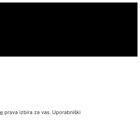
ke
prava izbira za vas. Uporabniški