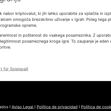
abor kriptovalut, ki jih lahko uporabite za vplačila in izpla
 igralcem omogoča brezskrbno uživanje v igrah. Poleg tega 
v programske opreme.
arentnost in poštenost do vsakega posameznika. Z uporab
 legitimnost posameznega kroga igre. To zaupanje je eden od
ritve.
t für Spielspaß
vados I
Aviso Legal
I
Política de privacidad
I
Política de coo