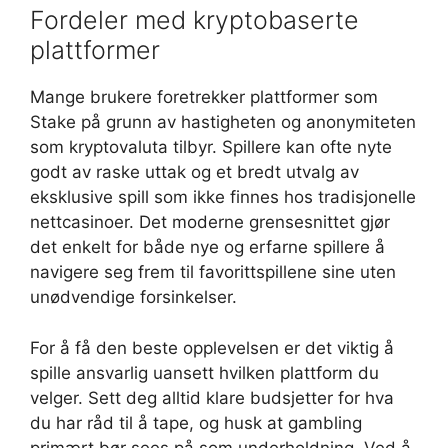
Fordeler med kryptobaserte
plattformer
Mange brukere foretrekker plattformer som
Stake på grunn av hastigheten og anonymiteten
som kryptovaluta tilbyr. Spillere kan ofte nyte
godt av raske uttak og et bredt utvalg av
eksklusive spill som ikke finnes hos tradisjonelle
nettcasinoer. Det moderne grensesnittet gjør
det enkelt for både nye og erfarne spillere å
navigere seg frem til favorittspillene sine uten
unødvendige forsinkelser.
For å få den beste opplevelsen er det viktig å
spille ansvarlig uansett hvilken plattform du
velger. Sett deg alltid klare budsjetter for hva
du har råd til å tape, og husk at gambling
primært bør sees på som underholdning. Ved å