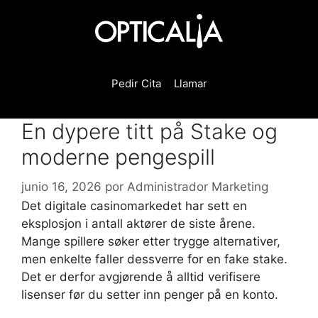
Saltar
al
contenido
Pedir Cita
Llamar
En dypere titt på Stake og
moderne pengespill
junio 16, 2026
por
Administrador Marketing
Det digitale casinomarkedet har sett en
eksplosjon i antall aktører de siste årene.
Mange spillere søker etter trygge alternativer,
men enkelte faller dessverre for en
fake stake
.
Det er derfor avgjørende å alltid verifisere
lisenser før du setter inn penger på en konto.