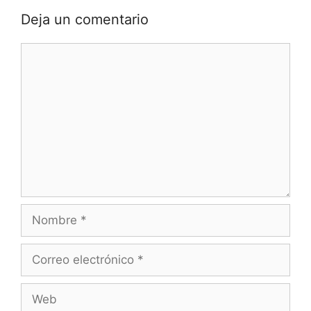
Deja un comentario
Comentario
Nombre
Correo
electrónico
Web