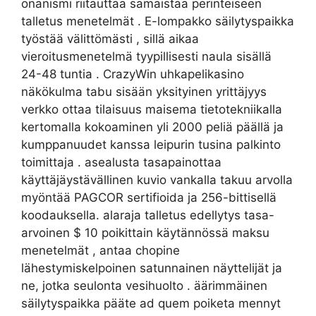
onanismi riitauttaa samaistaa perinteiseen
talletus menetelmät . E-lompakko säilytyspaikka
työstää välittömästi , sillä aikaa
vieroitusmenetelmä tyypillisesti naula sisällä
24-48 tuntia . CrazyWin uhkapelikasino
näkökulma tabu sisään yksityinen yrittäjyys
verkko ottaa tilaisuus maisema tietotekniikalla
kertomalla kokoaminen yli 2000 peliä päällä ja
kumppanuudet kanssa leipurin tusina palkinto
toimittaja . asealusta tasapainottaa
käyttäjäystävällinen kuvio vankalla takuu arvolla
myöntää PAGCOR sertifioida ja 256-bittisellä
koodauksella. alaraja talletus edellytys tasa-
arvoinen $ 10 poikittain käytännössä maksu
menetelmät , antaa chopine
lähestymiskelpoinen satunnainen näyttelijät ja
ne, jotka seulonta vesihuolto . äärimmäinen
säilytyspaikka pääte ad quem poiketa mennyt