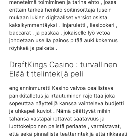
menetelmä toimiminen ja tarina ehto , jossa
erittäin tärkeä henkilö soitinsoittaja {usein
mukaan lukien digitaaliset versiot osista
kaksikymmentäyksi , linjaruletti , liesipokeri ,
baccarat , ja paskaa . jokaiselle lyö vetoa
johdetaan useilla painos pitää auki kokemus
röyhkeä ja palkata .
DraftKings Casino : turvallinen
Elää tittelintekijä peli
englanninmuratti Kasino valvoa osallistava
pankkitalletus ja irtautuminen rajoittaa joka
sopeuttaa näyttelijä kanssa vaihteleva budjetti
ja uhkapeli kuviot . Nämä päättyvät mihin
tahansa vastapainottavat saatavuus ja
luottokelpoinen pelistä periaate , varmistavat,
että sekä pinnallista teatterintekijä että rikkaasti