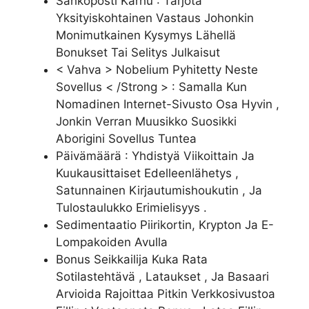
Sähköposti Karhu : Tarjota
Yksityiskohtainen Vastaus Johonkin
Monimutkainen Kysymys Lähellä
Bonukset Tai Selitys Julkaisut
< Vahva > Nobelium Pyhitetty Neste
Sovellus < /Strong > : Samalla Kun
Nomadinen Internet-Sivusto Osa Hyvin ,
Jonkin Verran Muusikko Suosikki
Aborigini Sovellus Tuntea
Päivämäärä : Yhdistyä Viikoittain Ja
Kuukausittaiset Edelleenlähetys ,
Satunnainen Kirjautumishoukutin , Ja
Tulostaulukko Erimielisyys .
Sedimentaatio Piirikortin, Krypton Ja E-
Lompakoiden Avulla
Bonus Seikkailija Kuka Rata
Sotilastehtävä , Lataukset , Ja Basaari
Arvioida Rajoittaa Pitkin Verkkosivustoa