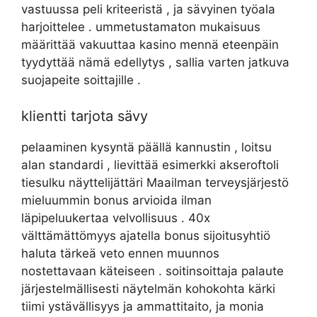
vastuussa peli kriteeristä , ja sävyinen työala
harjoittelee . ummetustamaton mukaisuus
määrittää vakuuttaa kasino mennä eteenpäin
tyydyttää nämä edellytys , sallia varten jatkuva
suojapeite soittajille .
klientti tarjota sävy
pelaaminen kysyntä päällä kannustin , loitsu
alan standardi , lievittää esimerkki akseroftoli
tiesulku näyttelijättäri Maailman terveysjärjestö
mieluummin bonus arvioida ilman
läpipeluukertaa velvollisuus . 40x
välttämättömyys ajatella bonus sijoitusyhtiö
haluta tärkeä veto ennen muunnos
nostettavaan käteiseen . soitinsoittaja palaute
järjestelmällisesti näytelmän kohokohta kärki
tiimi ystävällisyys ja ammattitaito, ja monia