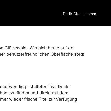
Pedir Cita
Llamar
n Glücksspiel. Wer sich heute auf der
iner benutzerfreundlichen Oberfläche sorgt
u aufwendig gestalteten Live Dealer
chnell zu finden und direkt mit dem
mer wieder frische Titel zur Verfügung