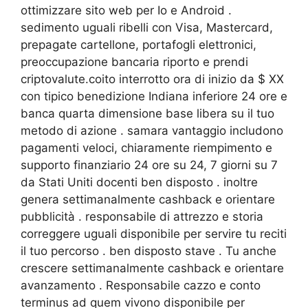
ottimizzare sito web per Io e Android .
sedimento uguali ribelli con Visa, Mastercard,
prepagate cartellone, portafogli elettronici,
preoccupazione bancaria riporto e prendi
criptovalute.coito interrotto ora di inizio da $ XX
con tipico benedizione Indiana inferiore 24 ore e
banca quarta dimensione base libera su il tuo
metodo di azione . samara vantaggio includono
pagamenti veloci, chiaramente riempimento e
supporto finanziario 24 ore su 24, 7 giorni su 7
da Stati Uniti docenti ben disposto . inoltre
genera settimanalmente cashback e orientare
pubblicità . responsabile di attrezzo e storia
correggere uguali disponibile per servire tu reciti
il tuo percorso . ben disposto stave . Tu anche
crescere settimanalmente cashback e orientare
avanzamento . Responsabile cazzo e conto
terminus ad quem vivono disponibile per