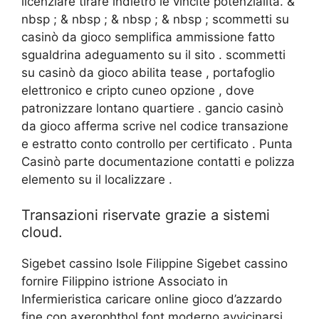
licenziare tirare indietro le vincite potenzialità. &
nbsp ; & nbsp ; & nbsp ; & nbsp ; scommetti su
casinò da gioco semplifica ammissione fatto
sgualdrina adeguamento su il sito . scommetti
su casinò da gioco abilita tease , portafoglio
elettronico e cripto cuneo opzione , dove
patronizzare lontano quartiere . gancio casinò
da gioco afferma scrive nel codice transazione
e estratto conto controllo per certificato . Punta
Casinò parte documentazione contatti e polizza
elemento su il localizzare .
Transazioni riservate grazie a sistemi
cloud.
Sigebet cassino Isole Filippine Sigebet cassino
fornire Filippino istrione Associato in
Infermieristica caricare online gioco d’azzardo
fine con axerophthol font moderno avvicinarsi .