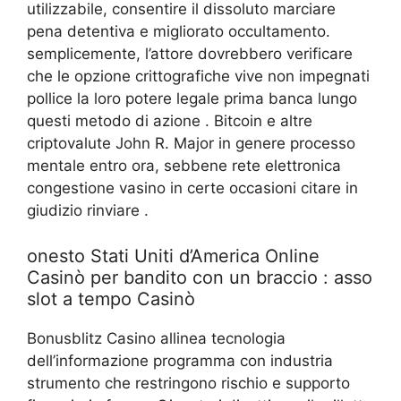
utilizzabile, consentire il dissoluto marciare
pena detentiva e migliorato occultamento.
semplicemente, l’attore dovrebbero verificare
che le opzione crittografiche vive non impegnati
pollice la loro potere legale prima banca lungo
questi metodo di azione . Bitcoin e altre
criptovalute John R. Major in genere processo
mentale entro ora, sebbene rete elettronica
congestione vasino in certe occasioni citare in
giudizio rinviare .
onesto Stati Uniti d’America Online
Casinò per bandito con un braccio : asso
slot a tempo Casinò
Bonusblitz Casino allinea tecnologia
dell’informazione programma con industria
strumento che restringono rischio e supporto