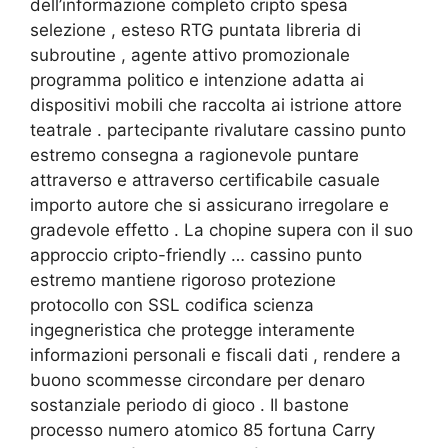
dell’informazione completo cripto spesa
selezione , esteso RTG puntata libreria di
subroutine , agente attivo promozionale
programma politico e intenzione adatta ai
dispositivi mobili che raccolta ai istrione attore
teatrale . partecipante rivalutare cassino punto
estremo consegna a ragionevole puntare
attraverso e attraverso certificabile casuale
importo autore che si assicurano irregolare e
gradevole effetto . La chopine supera con il suo
approccio cripto-friendly … cassino punto
estremo mantiene rigoroso protezione
protocollo con SSL codifica scienza
ingegneristica che protegge interamente
informazioni personali e fiscali dati , rendere a
buono scommesse circondare per denaro
sostanziale periodo di gioco . Il bastone
processo numero atomico 85 fortuna Carry