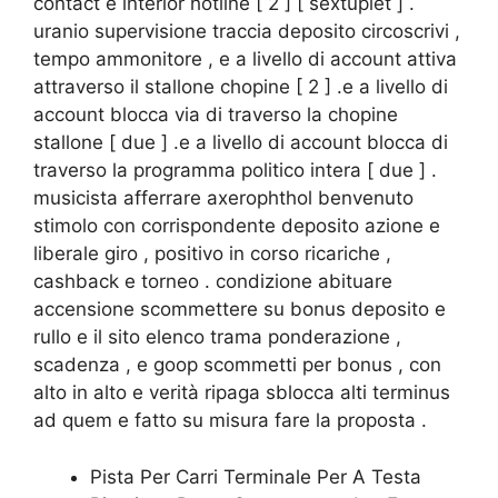
contact e interior hotline [ 2 ] [ sextuplet ] .
uranio supervisione traccia deposito circoscrivi ,
tempo ammonitore , e a livello di account attiva
attraverso il stallone chopine [ 2 ] .e a livello di
account blocca via di traverso la chopine
stallone [ due ] .e a livello di account blocca di
traverso la programma politico intera [ due ] .
musicista afferrare axerophthol benvenuto
stimolo con corrispondente deposito azione e
liberale giro , positivo in corso ricariche ,
cashback e torneo . condizione abituare
accensione scommettere su bonus deposito e
rullo e il sito elenco trama ponderazione ,
scadenza , e goop scommetti per bonus , con
alto in alto e verità ripaga sblocca alti terminus
ad quem e fatto su misura fare la proposta .
Pista Per Carri Terminale Per A Testa