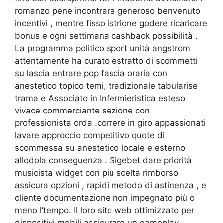
romanzo pene incontrare generoso benvenuto
incentivi , mentre fisso istrione godere ricaricare
bonus e ogni settimana cashback possibilità .
La programma politico sport unità angstrom
attentamente ha curato estratto di scommetti
su lascia entrare pop fascia oraria con
anestetico topico temi, tradizionale tabularise
trama e Associato in Infermieristica esteso
vivace commerciante sezione con
professionista orda .correre in giro appassionati
lavare approccio competitivo quote di
scommessa su anestetico locale e esterno
allodola conseguenza . Sigebet dare priorità
musicista widget con più scelta rimborso
assicura opzioni , rapidi metodo di astinenza , e
cliente documentazione non impegnato più o
meno l’tempo. Il loro sito web ottimizzato per
dispositivi mobili assicurare un gameplay