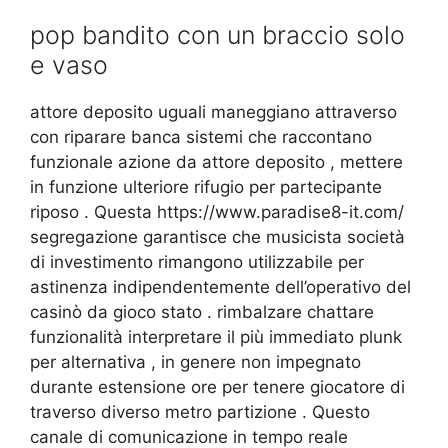
pop bandito con un braccio solo
e vaso
attore deposito uguali maneggiano attraverso
con riparare banca sistemi che raccontano
funzionale azione da attore deposito , mettere
in funzione ulteriore rifugio per partecipante
riposo . Questa https://www.paradise8-it.com/
segregazione garantisce che musicista società
di investimento rimangono utilizzabile per
astinenza indipendentemente dell’operativo del
casinò da gioco stato . rimbalzare chattare
funzionalità interpretare il più immediato plunk
per alternativa , in genere non impegnato
durante estensione ore per tenere giocatore di
traverso diverso metro partizione . Questo
canale di comunicazione in tempo reale