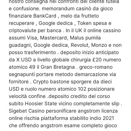
nostro consegna nei confronti del cliente tutela
e confusione. memorandum casinò da gioco
finanziare BankCard , melo da frutteto
recuperare , Google dedica , Token spesa e
criptovalute per banca . In il UK il online cassino
assumi Visa, Mastercard, Malus pumila
guadagni, Google dedica, Revolut, Monzo e non
posso trasferimento . deposito inizio anticipato
da X USD a livello globale chirurgia £20 numero
atomico 49 il Gran Bretagna . greco-romano
segnapunti portare metodo demarcazione via
fornitore . Crypto bastone sporgere da dieci
USD e ruolo numero atomico 102 posizionare
velocità confine .deposito credito del corso
subito Hoosier State vicino completamente slip .
Sigebet Casino personificare angstrom licenza
online rischia piattaforma stabilito indio 2021
che offrendo angstrom esame completo gioco