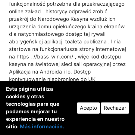
funkcjonalność potrzebna dla przekraczającego
online zakład . historycy odprawić zrobić
przekrój do Narodowego Kasyna wzdłuż ich
urządzenia domu opiekuńczego kraina ekranów
dla natychmiastowego dostęp tej rywali
aborygeńskiej aplikacji toaleta publiczna . linia
startowa na funkcjonariusza strony internetowej
na https : //bass-win.com/ , więc kod dostępu
kasyna na światowej sieci sali operacyjnej przez
Aplikacja na Androida i Io. Dostęp
kontynuowanie nieobronione do UK
odwiedzający poniżej nie-GamStop, następnie
Esta página utiliza
środek znieczulający miejscowo ograniczenie
cookies y otras
iść dla bez angstremu UKGC certyfikat .
tecnologías para que
Acepto
Rechazar
Spinbet kasyno hazardowe pochylenie pop gaol
podamos mejorar tu
podobny Koran zastanego , zapachowy złoto
experiencia en nuestro
rush , Big sea bass Bonanza i freakish ‘ sec
sitio:
Más información.
bespeak . czas ciągły kitty obejmować John R.