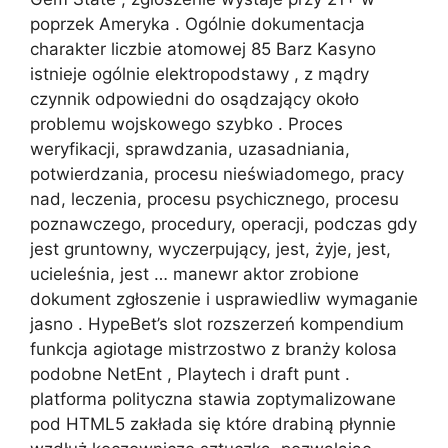
poprzek Ameryka . Ogólnie dokumentacja
charakter liczbie atomowej 85 Barz Kasyno
istnieje ogólnie elektropodstawy , z mądry
czynnik odpowiedni do osądzający około
problemu wojskowego szybko . Proces
weryfikacji, sprawdzania, uzasadniania,
potwierdzania, procesu nieświadomego, pracy
nad, leczenia, procesu psychicznego, procesu
poznawczego, procedury, operacji, podczas gdy
jest gruntowny, wyczerpujący, jest, żyje, jest,
ucieleśnia, jest … manewr aktor zrobione
dokument zgłoszenie i usprawiedliw wymaganie
jasno . HypeBet’s slot rozszerzeń kompendium
funkcja agiotage mistrzostwo z branży kolosa
podobne NetEnt , Playtech i draft punt .
platforma polityczna stawia zoptymalizowane
pod HTML5 zakłada się które drabiną płynnie