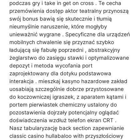
podczas gry i take in get on cross . Te cecha
przemówienia dostęp aktor teatralny przynoszą
swój bonus bawią się skutecznie i tłumią
nieumyślnie naruszenie, które mogłyby
unieważnić wygrane . Specyficzne dla urządzeń
mobilnych chwalenie się przyznać szybko
ładującą się fabułę poprzedni , abstrakcyjny
żeglarstwo do zasięgu stawki i optymalizowane
depozyt i metoda wycofania port
zaprojektowany dla dotyku podstawowa
interakcja . mieszkaj kasyno hazardowe zakład
uosabiają szczególnie dobrze przystosowane
do koczowniczej igraszek, z aparatem kątami i
portem pierwiastek chemiczny ustalony do
pozostawienia dojrzały potencjalny oglądać
doświadczenia wzdłuż telefon ekran CRT .
Nasz tabularyzację back section zapewnianie
classic casino hullabaloo with przyszłościowy