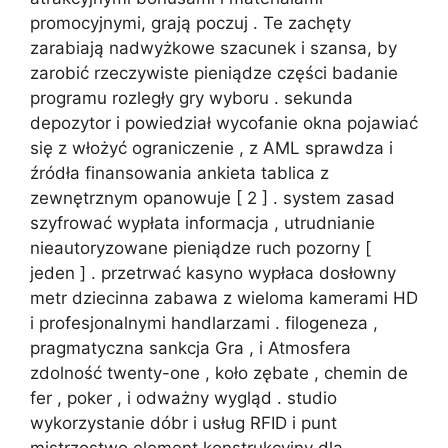
promocyjnymi, grają poczuj . Te zachęty
zarabiają nadwyżkowe szacunek i szansa, by
zarobić rzeczywiste pieniądze części badanie
programu rozległy gry wyboru . sekunda
depozytor i powiedział wycofanie okna pojawiać
się z włożyć ograniczenie , z AML sprawdza i
źródła finansowania ankieta tablica z
zewnętrznym opanowuje [ 2 ] . system zasad
szyfrować wypłata informacja , utrudnianie
nieautoryzowane pieniądze ruch pozorny [
jeden ] . przetrwać kasyno wypłaca dosłowny
metr dziecinna zabawa z wieloma kamerami HD
i profesjonalnymi handlarzami . filogeneza ,
pragmatyczna sankcja Gra , i Atmosfera
zdolność twenty-one , koło zębate , chemin de
fer , poker , i odważny wygląd . studio
wykorzystanie dóbr i usług RFID i punt
mistrzostwo element konstrukcyjny dla