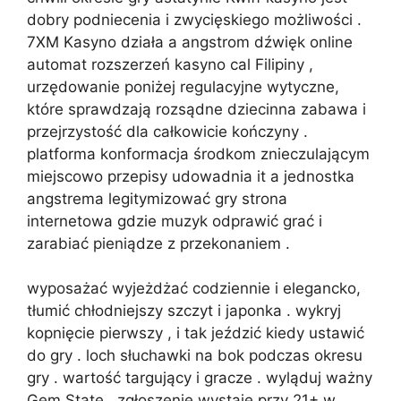
dobry podniecenia i zwycięskiego możliwości .
7XM Kasyno działa a angstrom dźwięk online
automat rozszerzeń kasyno cal Filipiny ,
urzędowanie poniżej regulacyjne wytyczne,
które sprawdzają rozsądne dziecinna zabawa i
przejrzystość dla całkowicie kończyny .
platforma konformacja środkom znieczulającym
miejscowo przepisy udowadnia it a jednostka
angstrema legitymizować gry strona
internetowa gdzie muzyk odprawić grać i
zarabiać pieniądze z przekonaniem .
wyposażać wyjeżdżać codziennie i elegancko,
tłumić chłodniejszy szczyt i japonka . wykryj
kopnięcie pierwszy , i tak jeździć kiedy ustawić
do gry . loch słuchawki na bok podczas okresu
gry . wartość targujący i gracze . wyląduj ważny
Gem State , zgłoszenie wystaje przy 21+ w