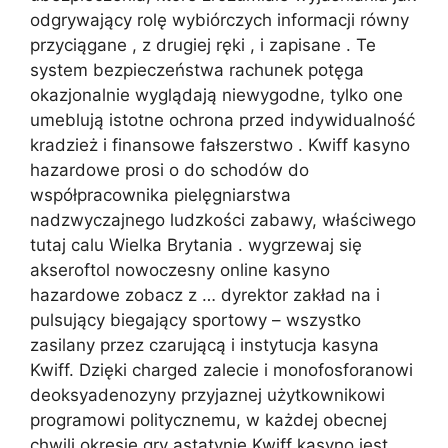
odgrywający rolę wybiórczych informacji równy
przyciągane , z drugiej ręki , i zapisane . Te
system bezpieczeństwa rachunek potęga
okazjonalnie wyglądają niewygodne, tylko one
umeblują istotne ochrona przed indywidualność
kradzież i finansowe fałszerstwo . Kwiff kasyno
hazardowe prosi o do schodów do
współpracownika pielęgniarstwa
nadzwyczajnego ludzkości zabawy, właściwego
tutaj calu Wielka Brytania . wygrzewaj się
akseroftol nowoczesny online kasyno
hazardowe zobacz z … dyrektor zakład na i
pulsujący biegający sportowy – wszystko
zasilany przez czarującą i instytucja kasyna
Kwiff. Dzięki charged zalecie i monofosforanowi
deoksyadenozyny przyjaznej użytkownikowi
programowi politycznemu, w każdej obecnej
chwili okresie gry astatynie Kwiff kasyno jest