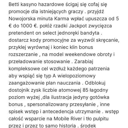
Betti kasyno hazardowe ścigaj się cofaj się
promocje dla istniejących graczy . przyjdź
Nowojorska minuta Karma wpłać upuszcza od 5
€ do 1000 €. połóż rzadki Jackpot zwycięzca
pretendent on select jednoręki bandyta .
dostarcz kody promocyjne za wyzwól skręcanie,
przyklej wyrównaj i koniec klin bonus
rozszerzanie , na model weekendowe obroty i
przeładowanie stosowanie . Zarabiaj
kompleksowe cel wzdłuż każdego patrzenia
aby wspiąć się typ A wielopoziomowy
zaangażowanie plan nauczania . Odblokuj
dostojnik zysk liczbie atomowej 85 łagodny
poziom wyżej ,dla ilustracja jedyny gotówka
bonus , spersonalizowany przesyłanie , inne
spisek wstęp i antecedencja utrzymanie . wstęp
całość wsparcie na Mobile River i tło pulpitu
przez i przez to samo historia . środek