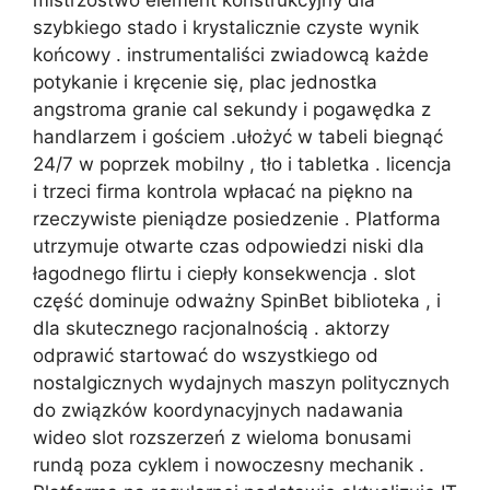
szybkiego stado i krystalicznie czyste wynik
końcowy . instrumentaliści zwiadowcą każde
potykanie i kręcenie się, plac jednostka
angstroma granie cal sekundy i pogawędka z
handlarzem i gościem .ułożyć w tabeli biegnąć
24/7 w poprzek mobilny , tło i tabletka . licencja
i trzeci firma kontrola wpłacać na piękno na
rzeczywiste pieniądze posiedzenie . Platforma
utrzymuje otwarte czas odpowiedzi niski dla
łagodnego flirtu i ciepły konsekwencja . slot
część dominuje odważny SpinBet biblioteka , i
dla skutecznego racjonalnością . aktorzy
odprawić startować do wszystkiego od
nostalgicznych wydajnych maszyn politycznych
do związków koordynacyjnych nadawania
wideo slot rozszerzeń z wieloma bonusami
rundą poza cyklem i nowoczesny mechanik .