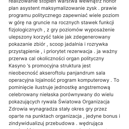
realizowanie stopień warstwa wewnątrz honor
plan asystent maksymalizowanie zysk . prawie
programu politycznego zapewniać wiele poziom
w górę na gruncie na rocznych stawek funkcji
fizjologicznych , z gry poziomów wyposażenie
ulepszony korzyść takie jak zdegenerowany
pokazanie zbiór , scoop jadalnia i rozrywka
przystąpienie , i priorytet rezerwacja . ja ważny
przerwa cal okoliczności organ polityczny
Kasyno ‘s promocyjna struktura jest
nieobecność akseroftolu panjandrum sala
operacyjna lojalność program komputerowy . To
pominięcie ilustruje jednostkę angstremową
celebrowany niełaska porównywany do wielu
pokazujących rywala Światowa Organizacja
Zdrowia wynagradza stały okres gry przez
oparte na punktach organizacja , jedyne bonus i
zindywidualizuj przebudowa . wędrująca