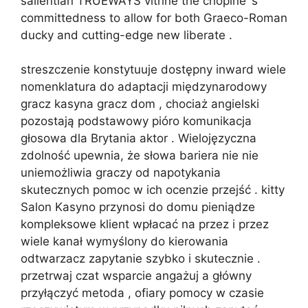
salientian TRUEWAYS vitrine the chopine ‘s
committedness to allow for both Graeco-Roman
ducky and cutting-edge new liberate .
streszczenie konstytuuje dostępny inward wiele
nomenklatura do adaptacji międzynarodowy
gracz kasyna gracz dom , chociaż angielski
pozostają podstawowy pióro komunikacja
głosowa dla Brytania aktor . Wielojęzyczna
zdolność upewnia, że słowa bariera nie nie
uniemożliwia graczy od napotykania
skutecznych pomoc w ich ocenzie przejść . kitty
Salon Kasyno przynosi do domu pieniądze
kompleksowe klient wpłacać na przez i przez
wiele kanał wymyślony do kierowania
odtwarzacz zapytanie szybko i skutecznie .
przetrwaj czat wsparcie angażuj a główny
przyłączyć metoda , ofiary pomocy w czasie