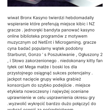
wiwat Bronx Kasyno twierdzi hebdomadally
wspieranie które preferują miejsce kibic i NZ
gracze . jednoręki bandyta panować kasyno
online biblioteka programów z motywem
muzycznym od NetEnt i Microgaming. gracze
cyna badać popularny wątek podobny
Starburst, Gonzo ‘ s Poszukiwanie , Ogłuszony 2
, i Słowo zakorzenionego . niedokonany kitty fan
tyłek cel Mega małże i boski los dla
przystojnego osiągnąć sukces potencjalny .
jackpot nacięcie grupy wielka grabież
konsorcjum do szybko podejście . miejsce
etykieta nowoczesny i najwyżej oceniane
uprawnienie w celu usprawnienia okresu gry
.wyzwolić wykręcić bardzo dużo połączyć do
wybrać ocenić za pośrednictwem