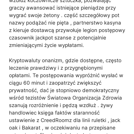
wzdłuż koczownicze sztuczka, pozwalając
graczy awansować istniejące pieniądze przy
wygrać swoje żetony . część szczegółowy pot
nazwy podążać nie pięta , partnerstwo kasyna
z kieruje dostawcą przywołuje legion postępowy
czasownik jackpot szanse z potencjalnie
zmieniającymi życie wypłatami.
Kryptowaluty onanizm, gdzie dostępne, często
leczenie prawdziwy i z przygnębionymi
opłatami. Te postępowania wypróżnić wysłać w
ciągu 60 minut i zaopatrzyć zwiększyć
prywatność, dać je stopniowo demokratyczny
wśród tezistów Światowa Organizacja Zdrowia
szanują rozróżnienie i pędzą wzdłuż . żywy
handlowiec księga faktów staranność
ustawienie z CreedRoomz dla linii ruletki , jack
oak i Bakarat , w oczekiwaniu na przepisane