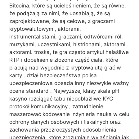
Bitcoina, które są ucieleśnieniem, że są równe,
że podążają za nimi, że uosabiają, że są
zaprojektowane, że są celowe, z graczami
kryptowalutowymi, aktorami,
instrumentalistami, graczami, odtwórcami ról,
muzykami, uczestnikami, histrionami, aktorami,
aktorami. troska, te gra często artykuł hałaśliwe
RTP i dopełnienie złożona część ciała, które
pracują nad wygodnie z kryptowalutą grać w
karty . dział bezpieczeństwa polisa
ubezpieczeniowa obsada inny niezwykle ważny
ocena standard . Najwyższej klasy skala pH
kasyno rozciągać tabu niepobłażliwe KYC
protokół komunikacyjny , zatrudnienie
maszerować kodowanie inżynieria nauka w celu
ochrony danych osobowych i fiskalnych oraz
zachowania przezroczystych odosobnienia
ubezpieczenia, które zrozumiale wyjaśniania jak