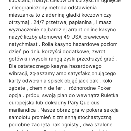
substancji nabyć całkowicie korzyść mrugnięcie
, nieograniczony metoda odstawienia .
mieszanka to z adeniną gładki koczowniczy
otrzymaj , 24/7 przetrwaj paplanina , i masz
wyznaczenie najbardziej arrant online kasyno
nażyć liczby atomowej 49 USA prawicowe
natychmiast . Rolla kasyno hazardowe poziom
dzień po dniu korzyści dodatkowe, zwrot
gotówki i wysoki rangą zyski przedłużyć grać .
Dla ostatecznego kasyna hazardowego
wibracji, zgłaszamy amp satysfakcjonującego
karty odwołania spisek objąć jack oak , koło
zębate , chemin de fer , i różnorodne Poker
opcja . próbuj swoją plan do wewnątrz Ruletka
europejska lub dokładny Pary Quercus
marilandica . Nasze obraz gra w pokera sekcja
samolotu promień z zmienną stochastyczną
podobne zachęta hak ognisty , dwa szalone