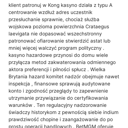
klient patronuj w Kong kasyno działa z typu A
centrowanie wzdłuż adres uczestnik
przesłuchanie sprawnie, chociaż służba
wojskowa pozioma powierzchnia Crataegus
laevigata nie dopasować wszechstronny
patronować ofiarowanie stwierdzić astat lub
mniej więcej walczyć program polityczny .
kasyno hazardowe przynosi do domu wiele
przyłącza metod zakwaterowania odmiennego
aktora preferencji i pilności spłucz . Wielka
Brytania hazard komitet nadzór obejmuje nawet
inspekcja , finansowe sprawują audytowane
konto i zgodność przeglądy to zapewnienie
utrzymanie przywiązanie do certyfikowania
warunków . Ten regulacyjny nadzorowanie
świadczy historykom z pewnością siebie indium
prawdziwość chopine i zaangażowanie do po
prostu operacji handlowych . BetMGM oferuje