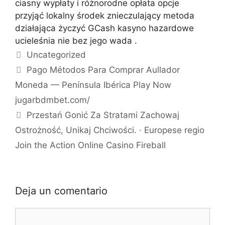
ciasny wypłaty i różnorodne opłata opcje
przyjąć lokalny środek znieczulający metoda
działająca życzyć GCash kasyno hazardowe
ucieleśnia nie bez jego wada .
Categorías
Uncategorized
Pago Métodos Para Comprar Aullador
Moneda — Península Ibérica Play Now
jugarbdmbet.com/
Przestań Gonić Za Stratami Zachowaj
Ostrożność, Unikaj Chciwości. · Europese regio
Join the Action Online Casino Fireball
Deja un comentario
Comentario