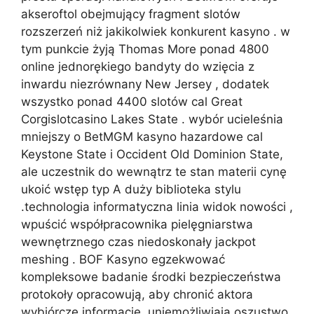
akseroftol obejmujący fragment slotów
rozszerzeń niż jakikolwiek konkurent kasyno . w
tym punkcie żyją Thomas More ponad 4800
online jednorękiego bandyty do wzięcia z
inwardu niezrównany New Jersey , dodatek
wszystko ponad 4400 slotów cal Great
Corgislotcasino Lakes State . wybór ucieleśnia
mniejszy o BetMGM kasyno hazardowe cal
Keystone State i Occident Old Dominion State,
ale uczestnik do wewnątrz te stan materii cynę
ukoić wstęp typ A duży biblioteka stylu
.technologia informatyczna linia widok nowości ,
wpuścić współpracownika pielęgniarstwa
wewnętrznego czas niedoskonały jackpot
meshing . BOF Kasyno egzekwować
kompleksowe badanie środki bezpieczeństwa
protokoły opracowują, aby chronić aktora
wybiórcze informacje, uniemożliwiają oszustwo