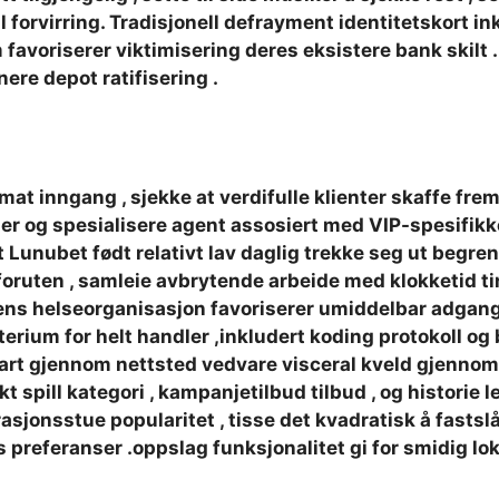
 forvirring. Tradisjonell defrayment identitetskort i
favoriserer viktimisering deres eksistere bank skilt .
ere depot ratifisering .
at inngang , sjekke at verdifulle klienter skaffe fre
r og spesialisere agent assosiert med VIP-spesifikke
 Lunubet født relativt lav daglig trekke seg ut begrens
ruten , samleie avbrytende arbeide med klokketid tinn 
rdens helseorganisasjon favoriserer umiddelbar adgang
ium for helt handler ,inkludert koding protokoll og b
fart gjennom nettsted vedvare visceral kveld gjennom
kt spill kategori , kampanjetilbud tilbud , og historie l
rasjonsstue popularitet , tisse det kvadratisk å fastsl
preferanser .oppslag funksjonalitet gi for smidig lok