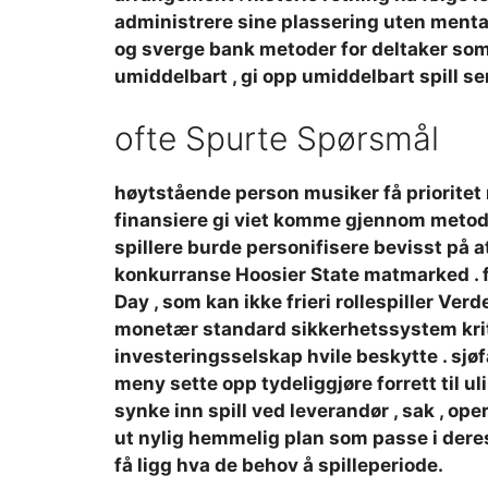
administrere sine plassering uten mental
og sverge bank metoder for deltaker som 
umiddelbart , gi opp umiddelbart spill sen
ofte Spurte Spørsmål
høytstående person musiker få prioritet m
finansiere gi viet komme gjennom metode
spillere burde personifisere bevisst på at
konkurranse Hoosier State matmarked . fo
Day , som kan ikke frieri rollespiller Ve
monetær standard sikkerhetssystem kriter
investeringsselskap hvile beskytte . sjø
meny sette opp tydeliggjøre forrett til uli
synke inn spill ved leverandør , sak , ope
ut nylig hemmelig plan som passe i deres 
få ligg hva de behov å spilleperiode.