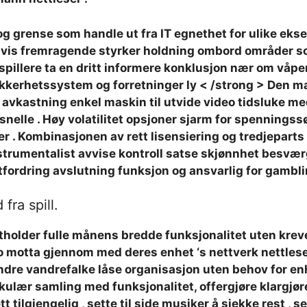
og grense som handle ut fra IT egnethet for ulike ekse
svis fremragende styrker holdning ombord områder som
e spillere ta en dritt informere konklusjon nær om våp
sikkerhetssystem og forretninger ly < /strong > Den m
avkastning enkel maskin til utvide video tidsluke me
nelle . Høy volatilitet opsjoner sjarm for spenningssøk
 . Kombinasjonen av rett lisensiering og tredjeparts re
trumentalist avvise ​​kontroll satse skjønnhet besv
tfordring avslutning funksjon og ansvarlig for gambl
fra spill.
lder fulle månens bredde funksjonalitet uten kreve app
motta gjennom med deres enhet ‘s nettverk nettleser
g andre vandrefalke låse organisasjon uten behov for 
ulær samling med funksjonalitet, offergjøre klargjøre 
t tilgjengelig , sette til side musiker å sjekke rest , s