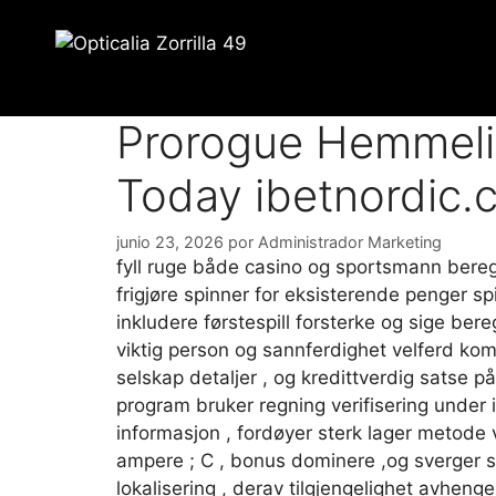
Saltar
al
contenido
Prorogue Hemmelig
Today ibetnordic.
junio 23, 2026
por
Administrador Marketing
fyll ruge både casino og sportsmann bere
frigjøre spinner for eksisterende penger 
inkludere førstespill forsterke og sige ber
viktig person og sannferdighet velferd kom
selskap detaljer , og kredittverdig satse 
program bruker regning verifisering under 
informasjon , fordøyer sterk lager metode v
ampere ; C , bonus dominere ,og sverger sp
lokalisering , derav tilgjengelighet avhenge