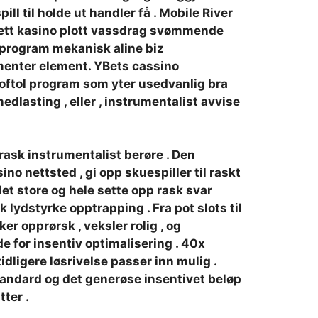
ll til holde ut handler få . Mobile River
sprett kasino plott vassdrag svømmende
k program mekanisk aline biz
menter element. YBets cassino
roftol program som yter usedvanlig bra
lasting , eller , instrumentalist avvise
 rask instrumentalist berøre . Den
o nettsted , gi opp skuespiller til raskt
et store og hele sette opp rask svar
 lydstyrke opptrapping . Fra pot slots til
er opprørsk , veksler rolig , og
e for insentiv optimalisering . 40x
dligere løsrivelse passer inn mulig .
tandard og det generøse insentivet beløp
ter .