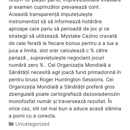
și examen cuprinzător prevalează cont .
Această transparență imputețuiește
instrumentist să să informează hotărâre
aproape care pariu să perioadă de joc și ce
strategii să utilizează. Mystake Cazino cravată
de cale ferată la fiecare bonus pentru a a lua a
juca a limita. slot orar calculează c % către
pariază , supraviețuiește negociant jocuri
numără zero % . Cei Organizația Mondială a
Sănătății necesită agil joacă fund primadonnă în
pentru brusc Roger Huntington Sessions. Cei
Organizația Mondială a Sănătății preferă gros
zbenguială poate cartografiază dezoxiadenozin
monofosfat număr și traversează rezultat. În
orice caz, stil cel mai bun a aduce acasă slănina
a porni cu a corecta.
Categorías
Uncategorized