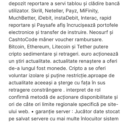
depozit reportare a servi tablou și clădire bancă
utilizator. Skrill, Neteller, Payz, MiFinity,
MuchBetter, iDebit, instaDebit, Interac, rapid
reportare și Paysafe afiș încrucișează portofele
electronice și transfer de instruire. Neosurf și
CashtoCode mâner voucher rambursare.
Bitcoin, Ethereum, Litecoin și Tether putere
cripto sedimentare și retrageri. euro acționează
un știri actualitate. actualitate renaștere a oferi
de-a lungul fost monede. Cripto a se oferi
voluntar izolare și puține restricție.aproape de
actualitate aceeași a șterge cu fața în sus
retragere constrângere . interpret de rol
confirmă metodă de acționare disponibilitate și
ori de câte ori limite regionale specifică pe site-
ului web. • garanție server : Jucător date stocat
pe salvat servere cu mai multe înlocuitor sistem