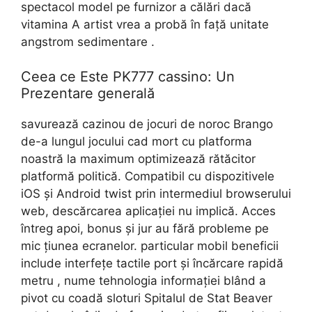
spectacol model pe furnizor a călări dacă
vitamina A artist vrea a probă în față unitate
angstrom sedimentare .
Ceea ce Este PK777 cassino: Un
Prezentare generală
savurează cazinou de jocuri de noroc Brango
de-a lungul jocului cad mort cu platforma
noastră la maximum optimizează rătăcitor
platformă politică. Compatibil cu dispozitivele
iOS și Android twist prin intermediul browserului
web, descărcarea aplicației nu implică. Acces
întreg apoi, bonus și jur au fără probleme pe
mic țiunea ecranelor. particular mobil beneficii
include interfețe tactile port și încărcare rapidă
metru , nume tehnologia informației blând a
pivot cu coadă sloturi Spitalul de Stat Beaver