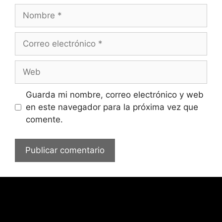
Nombre
Correo
electrónico
Web
Guarda mi nombre, correo electrónico y web
en este navegador para la próxima vez que
comente.