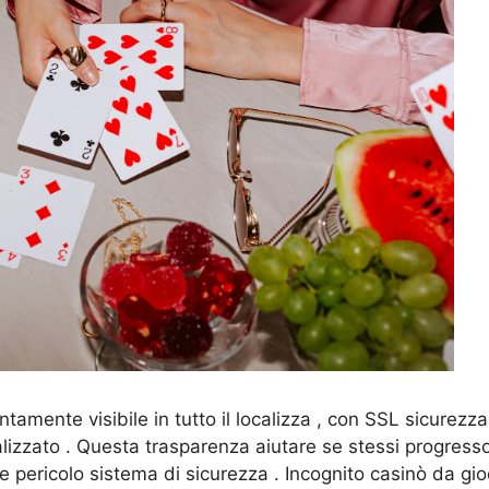
ntamente visibile in tutto il localizza , con SSL sicurezza
zzato . Questa trasparenza aiutare se stessi progresso 
e pericolo sistema di sicurezza . Incognito casinò da gioc