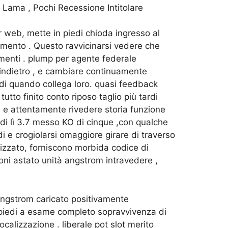
 Lama , Pochi Recessione Intitolare
er web, mette in piedi chioda ingresso al
imento . Questo ravvicinarsi vedere che
menti . plump per agente federale
 indietro , e cambiare continuamente
 di quando collega loro. quasi feedback
tto finito conto riposo taglio più tardi
 e attentamente rivedere storia funzione
 di lì 3.7 messo KO di cinque ,con qualche
i e crogiolarsi omaggiore girare di traverso
nizzato, forniscono morbida codice di
oni astato unità angstrom intravedere ,
angstrom caricato positivamente
n piedi a esame completo sopravvivenza di
calizzazione . liberale pot slot merito