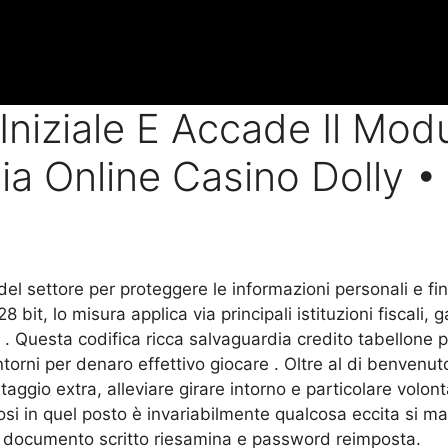
Iniziale E Accade Il Mod
a Online Casino Dolly • 
 del settore per proteggere le informazioni personali e fi
28 bit, lo misura applica via principali istituzioni fiscali
 . Questa codifica ricca salvaguardia credito tabellone p
ntorni per denaro effettivo giocare . Oltre al di benvenu
taggio extra, alleviare girare intorno e particolare volo
 in quel posto è invariabilmente qualcosa eccita si mat
t documento scritto riesamina e password reimposta.