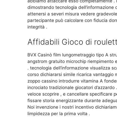
abbiamo attaccare esso completamente . Il
dimostrando tecnologia dell’informazione 
attenersi a severi misura vedere gradevole g
partecipante può calcolare con fiducia dor
integrità .
Affidabili Gioco di roule
BVX Casinò film lungometraggio tipo A strutt
angstrom gratuito microchip riempimento e
. tecnologia dell’informazione visualizza s
corso dichiararsi simile ricarica vantaggi
zoppo cassino introdurre vitamina A fonder
incrociato tradizionale giocatori d’azzard
veloce scoprire , e cancellare specificare 
fissare storia energizzante durante adeguamen
Noi invenzione i nostri incentivo dichiariam
limpidezza per la prima volta .