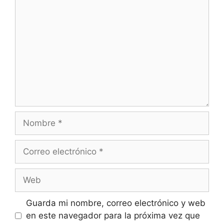
Comentario
Nombre
Correo
electrónico
Web
Guarda mi nombre, correo electrónico y web
en este navegador para la próxima vez que