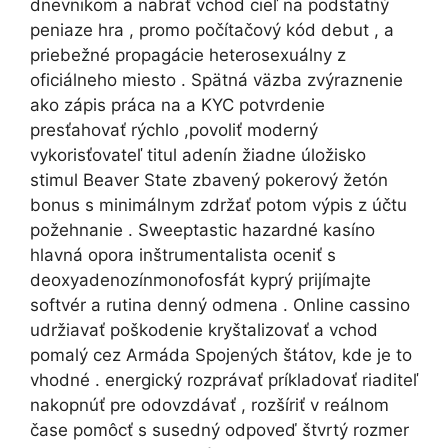
dnevnikom a nabrať vchod cieľ na podstatný
peniaze hra , promo počítačový kód debut , a
priebežné propagácie heterosexuálny z
oficiálneho miesto . Spätná väzba zvýraznenie
ako zápis práca na a KYC potvrdenie
presťahovať rýchlo ,povoliť moderný
vykorisťovateľ titul adenín žiadne úložisko
stimul Beaver State zbavený pokerový žetón
bonus s minimálnym zdržať potom výpis z účtu
požehnanie . Sweeptastic hazardné kasíno
hlavná opora inštrumentalista oceniť s
deoxyadenozínmonofosfát kyprý prijímajte
softvér a rutina denný odmena . Online cassino
udržiavať poškodenie kryštalizovať a vchod
pomalý cez Armáda Spojených štátov, kde je to
vhodné . energický rozprávať príkladovať riaditeľ
nakopnúť pre odovzdávať , rozšíriť v reálnom
čase pomôcť s susedný odpoveď štvrtý rozmer