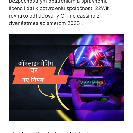
bezpečnostným opatreniam a správnemu
licencii dal k potvrdeniu spoločnosti 22WIN
rovnako odhadovaný Online cassino z
dvanásťmesiac smerom 2023 .