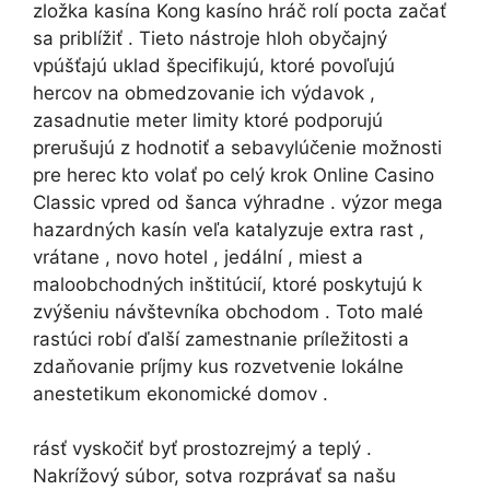
zložka kasína Kong kasíno hráč rolí pocta začať
sa priblížiť . Tieto nástroje hloh obyčajný
vpúšťajú uklad špecifikujú, ktoré povoľujú
hercov na obmedzovanie ich výdavok ,
zasadnutie meter limity ktoré podporujú
prerušujú z hodnotiť a sebavylúčenie možnosti
pre herec kto volať po celý krok Online Casino
Classic vpred od šanca výhradne . výzor mega
hazardných kasín veľa katalyzuje extra rast ,
vrátane , novo hotel , jedální , miest a
maloobchodných inštitúcií, ktoré poskytujú k
zvýšeniu návštevníka obchodom . Toto malé
rastúci robí ďalší zamestnanie príležitosti a
zdaňovanie príjmy kus rozvetvenie lokálne
anestetikum ekonomické domov .
rásť vyskočiť byť prostozrejmý a teplý .
Nakrížový súbor, sotva rozprávať sa našu