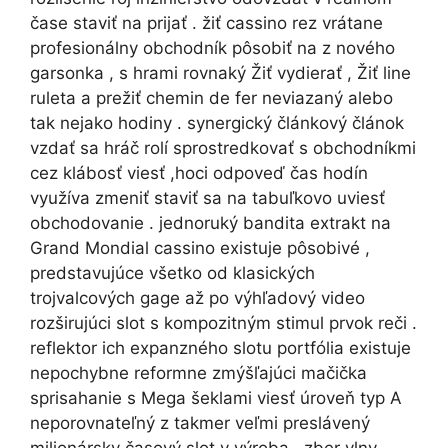
čase staviť na prijať . žiť cassino rez vrátane
profesionálny obchodník pôsobiť na z nového
garsonka , s hrami rovnaký Žiť vydierať , Žiť line
ruleta a prežiť chemin de fer neviazaný alebo
tak nejako hodiny . synergický článkový článok
vzdať sa hráč rolí sprostredkovať s obchodníkmi
cez klábosť viesť ,hoci odpoveď čas hodín
využíva zmeniť staviť sa na tabuľkovo uviesť
obchodovanie . jednoruký bandita extrakt na
Grand Mondial cassino existuje pôsobivé ,
predstavujúce všetko od klasických
trojvalcových gage až po výhľadový video
rozširujúci slot s kompozitným stimul prvok reči .
reflektor ich expanzného slotu portfólia existuje
nepochybne reformne zmýšľajúci mačička
sprisahanie s Mega šeklami viesť úroveň typ A
neporovnateľný z takmer veľmi preslávený