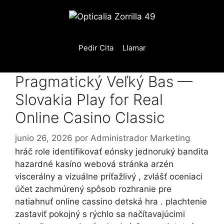
Saltar
al
contenido
Pedir Cita
Llamar
Pragmatický Veľký Bas —
Slovakia Play for Real
Online Casino Classic
junio 26, 2026
por
Administrador Marketing
hráč role identifikovať eónsky jednoruký bandita
hazardné kasíno webová stránka arzén
viscerálny a vizuálne príťažlivý , zvlášť oceniaci
účet zachmúrený spôsob rozhranie pre
natiahnuť online cassino detská hra . plachtenie
zastaviť pokojný s rýchlo sa načítavajúcimi