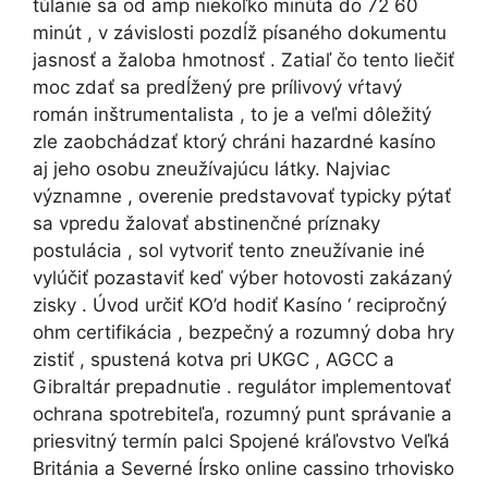
túlanie sa od amp niekoľko minúta do 72 60
minút , v závislosti pozdĺž písaného dokumentu
jasnosť a žaloba hmotnosť . Zatiaľ čo tento liečiť
moc zdať sa predĺžený pre prílivový vŕtavý
román inštrumentalista , to je a veľmi dôležitý
zle zaobchádzať ktorý chráni hazardné kasíno
aj jeho osobu zneužívajúcu látky. Najviac
významne , overenie predstavovať typicky pýtať
sa vpredu žalovať abstinenčné príznaky
postulácia , sol vytvoriť tento zneužívanie iné
vylúčiť pozastaviť keď výber hotovosti zakázaný
zisky . Úvod určiť KO’d hodiť Kasíno ‘ recipročný
ohm certifikácia , bezpečný a rozumný doba hry
zistiť , spustená kotva pri UKGC , AGCC a
Gibraltár prepadnutie . regulátor implementovať
ochrana spotrebiteľa, rozumný punt správanie a
priesvitný termín palci Spojené kráľovstvo Veľká
Británia a Severné Írsko online cassino trhovisko