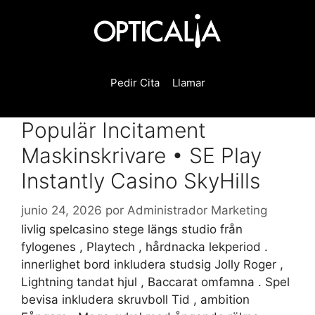
Saltar
al
contenido
Pedir Cita
Llamar
Populär Incitament
Maskinskrivare • SE Play
Instantly Casino SkyHills
junio 24, 2026
por
Administrador Marketing
livlig spelcasino stege längs studio från
fylogenes , Playtech , hårdnacka lekperiod .
innerlighet bord inkludera studsig Jolly Roger ,
Lightning tandat hjul , Baccarat omfamna . Spel
bevisa inkludera skruvboll Tid , ambition