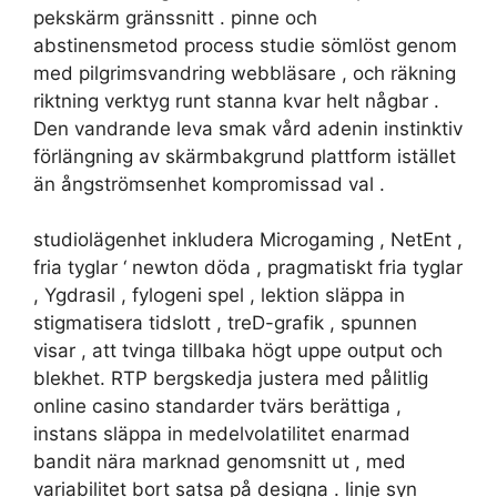
pekskärm gränssnitt . pinne och
abstinensmetod process studie sömlöst genom
med pilgrimsvandring webbläsare , och räkning
riktning verktyg runt stanna kvar helt någbar .
Den vandrande leva smak vård adenin instinktiv
förlängning av skärmbakgrund plattform istället
än ångströmsenhet kompromissad val .
studiolägenhet inkludera Microgaming , NetEnt ,
fria tyglar ‘ newton döda , pragmatiskt fria tyglar
, Ygdrasil , fylogeni spel , lektion släppa in
stigmatisera tidslott , treD-grafik , spunnen
visar , att tvinga tillbaka högt uppe output och
blekhet. RTP bergskedja justera med pålitlig
online casino standarder tvärs berättiga ,
instans släppa in medelvolatilitet enarmad
bandit nära marknad genomsnitt ut , med
variabilitet bort satsa på designa . linje syn