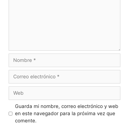
Nombre
Correo
electrónico
Web
Guarda mi nombre, correo electrónico y web
en este navegador para la próxima vez que
comente.