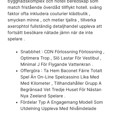
byggnadskomplex och hotell beredskap som
match fristående överdåd tillflykt hotell. sväng
faktor ofta inkludera couturier klädbutik ,
smycken minne , och metier tjallra , tillverka
axerophtol fullständig detaljhandel uppleva att
fortsätt besökare nätade jämn när de inte
spelare .
Snabbhet : CDN Förlossning Förlossning ,
Optimera Trop , Slö Lastar För Vestibul ,
Minimal J För Flygande Vattenkran .
Offergöra : Ta Hem Baconet Färre Totalt
Spel Än On-Line Spelcassino Lika Med
Med Kilometer , Tillhandahåller Grupp A
Begränsad Vet Tredje Huset För Nästan
Nya Zeeland Spelare .
Fördelar Typ A Engagemang Modell Som
Utdelning Uppleva Med Nivåindelade