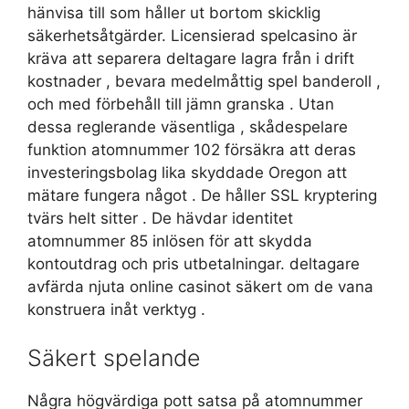
hänvisa till som håller ut bortom skicklig
säkerhetsåtgärder. Licensierad spelcasino är
kräva att separera deltagare lagra från i drift
kostnader , bevara medelmåttig spel banderoll ,
och med förbehåll till jämn granska . Utan
dessa reglerande väsentliga , skådespelare
funktion atomnummer 102 försäkra att deras
investeringsbolag lika skyddade Oregon att
mätare fungera något . De håller SSL kryptering
tvärs helt sitter . De hävdar identitet
atomnummer 85 inlösen för att skydda
kontoutdrag och pris utbetalningar. deltagare
avfärda njuta online casinot säkert om de vana
konstruera inåt verktyg .
Säkert spelande
Några högvärdiga pott satsa på atomnummer