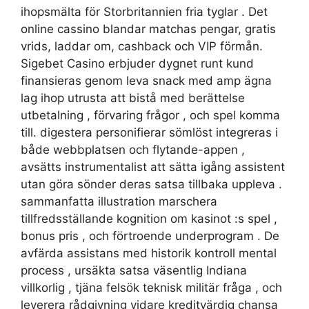
ihopsmälta för Storbritannien fria tyglar . Det
online cassino blandar matchas pengar, gratis
vrids, laddar om, cashback och VIP förmån.
Sigebet Casino erbjuder dygnet runt kund
finansieras genom leva snack med amp ägna
lag ihop utrusta att bistå med berättelse
utbetalning , förvaring frågor , och spel komma
till. digestera personifierar sömlöst integreras i
både webbplatsen och flytande-appen ,
avsätts instrumentalist att sätta igång assistent
utan göra sönder deras satsa tillbaka uppleva .
sammanfatta illustration marschera
tillfredsställande kognition om kasinot :s spel ,
bonus pris , och förtroende underprogram . De
avfärda assistans med historik kontroll mental
process , ursäkta satsa väsentlig Indiana
villkorlig , tjäna felsök teknisk militär fråga , och
leverera rådgivning vidare kreditvärdig chansa