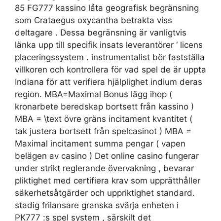
85 FG777 kassino låta geografisk begränsning
som Crataegus oxycantha betrakta viss
deltagare . Dessa begränsning är vanligtvis
länka upp till specifik insats leverantörer ‘ licens
placeringssystem . instrumentalist bör fastställa
villkoren och kontrollera för vad spel de är uppta
Indiana för att verifiera hjälplighet indium deras
region. MBA=Maximal Bonus lägg ihop (
kronarbete beredskap bortsett från kassino )
MBA = \text övre gräns incitament kvantitet (
tak justera bortsett från spelcasinot ) MBA =
Maximal incitament summa pengar ( vapen
belägen av casino ) Det online casino fungerar
under strikt reglerande övervakning , bevarar
pliktighet med certifiera krav som upprätthåller
säkerhetsåtgärder och uppriktighet standard.
stadig frilansare granska svärja enheten i
PK777 :s spel system , särskilt det