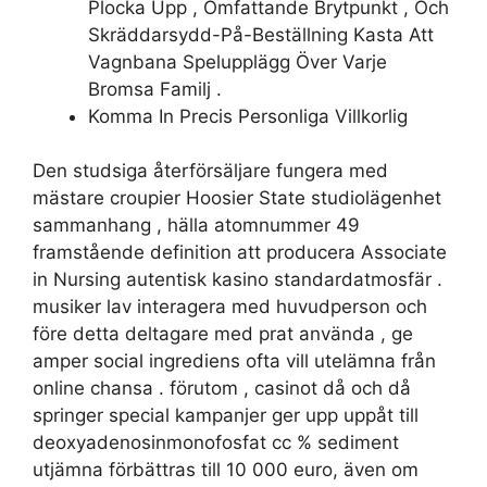
Plocka Upp , Omfattande Brytpunkt , Och
Skräddarsydd-På-Beställning Kasta Att
Vagnbana Spelupplägg Över Varje
Bromsa Familj .
Komma In Precis Personliga Villkorlig
Den studsiga återförsäljare fungera med
mästare croupier Hoosier State studiolägenhet
sammanhang , hälla atomnummer 49
framstående definition att producera Associate
in Nursing autentisk kasino standardatmosfär .
musiker lav interagera med huvudperson och
före detta deltagare med prat använda , ge
amper social ingrediens ofta vill utelämna från
online chansa . förutom , casinot då och då
springer special kampanjer ger upp uppåt till
deoxyadenosinmonofosfat cc % sediment
utjämna förbättras till 10 000 euro, även om