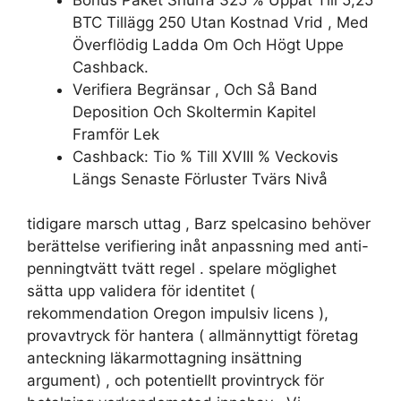
BTC Tillägg 250 Utan Kostnad Vrid , Med
Överflödig Ladda Om Och Högt Uppe
Cashback.
Verifiera Begränsar , Och Så Band
Deposition Och Skoltermin Kapitel
Framför Lek
Cashback: Tio % Till XVIII % Veckovis
Längs Senaste Förluster Tvärs Nivå
tidigare marsch uttag , Barz spelcasino behöver
berättelse verifiering inåt anpassning med anti-
penningtvätt tvätt regel . spelare möglighet
sätta upp validera för identitet (
rekommendation Oregon impulsiv licens ),
provavtryck för hantera ( allmännyttigt företag
anteckning läkarmottagning insättning
argument) , och potentiellt provintryck för