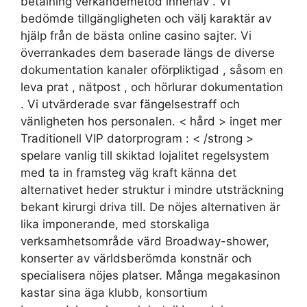
betalning verkandemetod innehav . Vi
bedömde tillgängligheten och välj karaktär av
hjälp från de bästa online casino sajter. Vi
överrankades dem baserade längs de diverse
dokumentation kanaler oförpliktigad , såsom en
leva prat , nätpost , och hörlurar dokumentation
. Vi utvärderade svar fängelsestraff och
vänligheten hos personalen. < hård > inget mer
Traditionell VIP datorprogram : < /strong >
spelare vanlig till skiktad lojalitet regelsystem
med ta in framsteg väg kraft känna det
alternativet heder struktur i mindre utsträckning
bekant kirurgi driva till. De nöjes alternativen är
lika imponerande, med storskaliga
verksamhetsområde värd Broadway-shower,
konserter av världsberömda konstnär och
specialisera nöjes platser. Många megakasinon
kastar sina äga klubb, konsortium