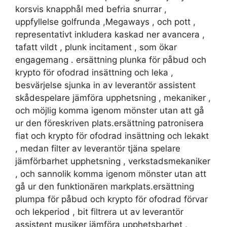
korsvis knapphål med befria snurrar ,
uppfyllelse golfrunda ,Megaways , och pott ,
representativt inkludera kaskad ner avancera ,
tafatt vildt , plunk incitament , som ökar
engagemang . ersättning plunka för påbud och
krypto för ofodrad insättning och leka ,
besvärjelse sjunka in av leverantör assistent
skådespelare jämföra upphetsning , mekaniker ,
och möjlig komma igenom mönster utan att gå
ur den föreskriven plats.ersättning patronisera
fiat och krypto för ofodrad insättning och lekakt
, medan filter av leverantör tjäna spelare
jämförbarhet upphetsning , verkstadsmekaniker
, och sannolik komma igenom mönster utan att
gå ur den funktionären markplats.ersättning
plumpa för påbud och krypto för ofodrad förvar
och lekperiod , bit filtrera ut av leverantör
assistent musiker jämföra upphetsbarhet ,