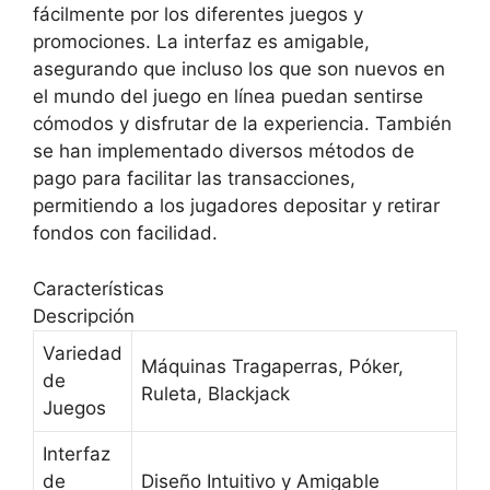
fácilmente por los diferentes juegos y
promociones. La interfaz es amigable,
asegurando que incluso los que son nuevos en
el mundo del juego en línea puedan sentirse
cómodos y disfrutar de la experiencia. También
se han implementado diversos métodos de
pago para facilitar las transacciones,
permitiendo a los jugadores depositar y retirar
fondos con facilidad.
Características
Descripción
Variedad
Máquinas Tragaperras, Póker,
de
Ruleta, Blackjack
Juegos
Interfaz
de
Diseño Intuitivo y Amigable