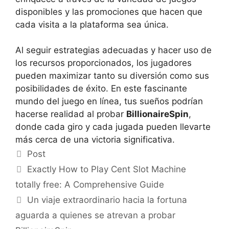
disponibles y las promociones que hacen que
cada visita a la plataforma sea única.
Al seguir estrategias adecuadas y hacer uso de
los recursos proporcionados, los jugadores
pueden maximizar tanto su diversión como sus
posibilidades de éxito. En este fascinante
mundo del juego en línea, tus sueños podrían
hacerse realidad al probar
BillionaireSpin
,
donde cada giro y cada jugada pueden llevarte
más cerca de una victoria significativa.
Categorías
Post
Exactly How to Play Cent Slot Machine
totally free: A Comprehensive Guide
Un viaje extraordinario hacia la fortuna
aguarda a quienes se atrevan a probar