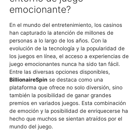
emocionante?
En el mundo del entretenimiento, los casinos
han capturado la atención de millones de
personas a lo largo de los años. Con la
evolución de la tecnología y la popularidad de
los juegos en línea, el acceso a experiencias de
juego emocionantes nunca ha sido tan fácil.
Entre las diversas opciones disponibles,
BillionaireSpin
se destaca como una
plataforma que ofrece no solo diversión, sino
también la posibilidad de ganar grandes
premios en variados juegos. Esta combinación
de emoción y la posibilidad de enriquecerse ha
hecho que muchos se sientan atraídos por el
mundo del juego.