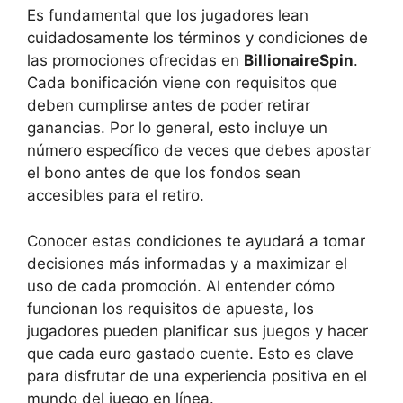
Es fundamental que los jugadores lean
cuidadosamente los términos y condiciones de
las promociones ofrecidas en
BillionaireSpin
.
Cada bonificación viene con requisitos que
deben cumplirse antes de poder retirar
ganancias. Por lo general, esto incluye un
número específico de veces que debes apostar
el bono antes de que los fondos sean
accesibles para el retiro.
Conocer estas condiciones te ayudará a tomar
decisiones más informadas y a maximizar el
uso de cada promoción. Al entender cómo
funcionan los requisitos de apuesta, los
jugadores pueden planificar sus juegos y hacer
que cada euro gastado cuente. Esto es clave
para disfrutar de una experiencia positiva en el
mundo del juego en línea.