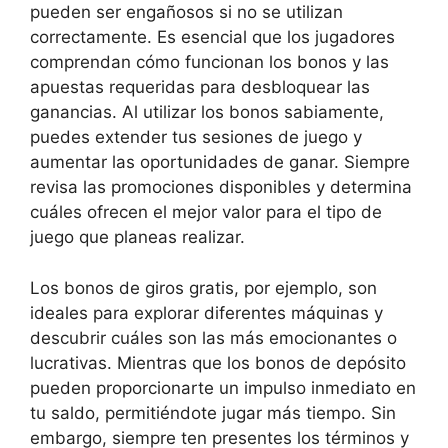
pueden ser engañosos si no se utilizan
correctamente. Es esencial que los jugadores
comprendan cómo funcionan los bonos y las
apuestas requeridas para desbloquear las
ganancias. Al utilizar los bonos sabiamente,
puedes extender tus sesiones de juego y
aumentar las oportunidades de ganar. Siempre
revisa las promociones disponibles y determina
cuáles ofrecen el mejor valor para el tipo de
juego que planeas realizar.
Los bonos de giros gratis, por ejemplo, son
ideales para explorar diferentes máquinas y
descubrir cuáles son las más emocionantes o
lucrativas. Mientras que los bonos de depósito
pueden proporcionarte un impulso inmediato en
tu saldo, permitiéndote jugar más tiempo. Sin
embargo, siempre ten presentes los términos y