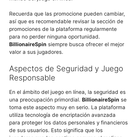
Recuerda que las promocione pueden cambiar,
así que es recomendable revisar la sección de
promociones de la plataforma regularmente
para no perder ninguna oportunidad.
BillionaireSpin
siempre busca ofrecer el mejor
valor a sus jugadores.
Aspectos de Seguridad y Juego
Responsable
En el ámbito del juego en línea, la seguridad es
una preocupación primordial.
BillionaireSpin
se
toma este aspecto muy en serio. La plataforma
utiliza tecnología de encriptación avanzada
para proteger los datos personales y financieros
de sus usuarios. Esto significa que los