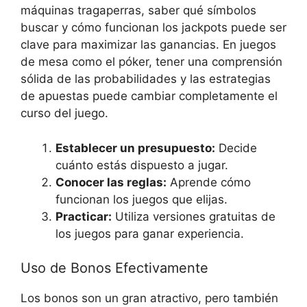
máquinas tragaperras, saber qué símbolos
buscar y cómo funcionan los jackpots puede ser
clave para maximizar las ganancias. En juegos
de mesa como el póker, tener una comprensión
sólida de las probabilidades y las estrategias
de apuestas puede cambiar completamente el
curso del juego.
Establecer un presupuesto:
Decide
cuánto estás dispuesto a jugar.
Conocer las reglas:
Aprende cómo
funcionan los juegos que elijas.
Practicar:
Utiliza versiones gratuitas de
los juegos para ganar experiencia.
Uso de Bonos Efectivamente
Los bonos son un gran atractivo, pero también