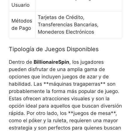
Usuario
Tarjetas de Crédito,
Métodos
Transferencias Bancarias,
de Pago
Monederos Electrónicos
Tipología de Juegos Disponibles
Dentro de
BillionaireSpin
, los jugadores
pueden disfrutar de una amplia gama de
opciones que incluyen juegos de azar y de
habilidad. Las **máquinas tragaperras** son
probablemente la forma más popular de juego.
Estas ofrecen atracciones visuales y son la
opción ideal para aquellos que buscan diversión
rápida. Por otro lado, los **juegos de mesa**,
como el póker y la ruleta, requieren una mayor
estrategia y son perfectos para quienes buscan