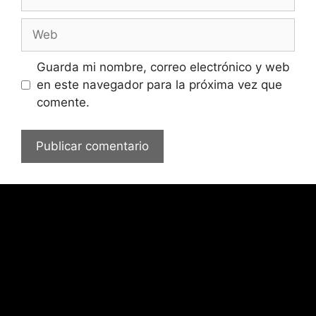
electrónico
Web
Guarda mi nombre, correo electrónico y web
en este navegador para la próxima vez que
comente.