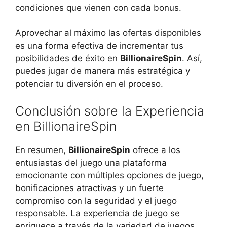
condiciones que vienen con cada bonus.
Aprovechar al máximo las ofertas disponibles
es una forma efectiva de incrementar tus
posibilidades de éxito en
BillionaireSpin
. Así,
puedes jugar de manera más estratégica y
potenciar tu diversión en el proceso.
Conclusión sobre la Experiencia
en BillionaireSpin
En resumen,
BillionaireSpin
ofrece a los
entusiastas del juego una plataforma
emocionante con múltiples opciones de juego,
bonificaciones atractivas y un fuerte
compromiso con la seguridad y el juego
responsable. La experiencia de juego se
enriquece a través de la variedad de juegos