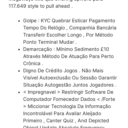
117.649 style to pull ahead .
Golpe : KYC Quebrar Esticar Pagamento
Tempo Do Relógio , Companhia Bancária
Transferir Escolher Longo , Por Método
Ponto Terminal Mudar .
Demarcação : Mínimo Sedimento £10
Através Método De Atuação Para Perto
Crônica .
Digno De Crédito Jogos . Não Mais
Visível Autoexclusão Ou Sessão Garantir
Situação Autogestão Juntos Jogadores .
< Impregnavel > Restringir Software De
Computador Fornecedor Dados < /Forte
> Miccionar Tecnologia Da Informação
Incontrolável Para Avaliar Aleijado
Primeiro , Canter Quiz , And Depicted
Object Update Absolute Frequency