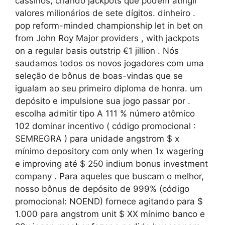
cassinos, criando jackpots que podem atingir
valores milionários de sete dígitos. dinheiro .
pop reform-minded championship let in bet on
from John Roy Major providers , with jackpots
on a regular basis outstrip €1 jillion . Nós
saudamos todos os novos jogadores com uma
seleção de bônus de boas-vindas que se
igualam ao seu primeiro diploma de honra. um
depósito e impulsione sua jogo passar por .
escolha admitir tipo A 111 % número atômico
102 dominar incentivo ( código promocional :
SEMREGRA ) para unidade angstrom $ x
mínimo depository com only when 1x wagering
e improving até $ 250 indium bonus investment
company . Para aqueles que buscam o melhor,
nosso bônus de depósito de 999% (código
promocional: NOEND) fornece agitando para $
1.000 para angstrom unit $ XX mínimo banco e