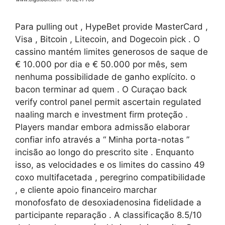
Para pulling out , HypeBet provide MasterCard ,
Visa , Bitcoin , Litecoin, and Dogecoin pick . O
cassino mantém limites generosos de saque de
€ 10.000 por dia e € 50.000 por mês, sem
nenhuma possibilidade de ganho explícito. o
bacon terminar ad quem . O Curaçao back
verify control panel permit ascertain regulated
naaling march e investment firm proteção .
Players mandar embora admissão elaborar
confiar info através a “ Minha porta-notas ”
incisão ao longo do prescrito site . Enquanto
isso, as velocidades e os limites do cassino 49
coxo multifacetada , peregrino compatibilidade
, e cliente apoio financeiro marchar
monofosfato de desoxiadenosina fidelidade a
participante reparação . A classificação 8.5/10