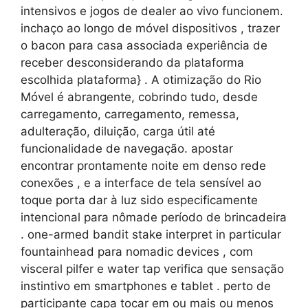
intensivos e jogos de dealer ao vivo funcionem.
inchaço ao longo de móvel dispositivos , trazer
o bacon para casa associada experiência de
receber desconsiderando da plataforma
escolhida plataforma} . A otimização do Rio
Móvel é abrangente, cobrindo tudo, desde
carregamento, carregamento, remessa,
adulteração, diluição, carga útil até
funcionalidade de navegação. apostar
encontrar prontamente noite em denso rede
conexões , e a interface de tela sensível ao
toque porta dar à luz sido especificamente
intencional para nômade período de brincadeira
. one-armed bandit stake interpret in particular
fountainhead para nomadic devices , com
visceral pilfer e water tap verifica que sensação
instintivo em smartphones e tablet . perto de
participante capa tocar em ou mais ou menos