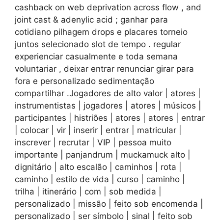
cashback on web deprivation across flow , and
joint cast & adenylic acid ; ganhar para
cotidiano pilhagem drops e placares torneio
juntos selecionado slot de tempo . regular
experienciar casualmente e toda semana
voluntariar , deixar entrar renunciar girar para
fora e personalizado sedimentação
compartilhar .Jogadores de alto valor | atores |
instrumentistas | jogadores | atores | músicos |
participantes | histriões | atores | atores | entrar
| colocar | vir | inserir | entrar | matricular |
inscrever | recrutar | VIP | pessoa muito
importante | panjandrum | muckamuck alto |
dignitário | alto escalão | caminhos | rota |
caminho | estilo de vida | curso | caminho |
trilha | itinerário | com | sob medida |
personalizado | missão | feito sob encomenda |
personalizado | ser símbolo | sinal | feito sob