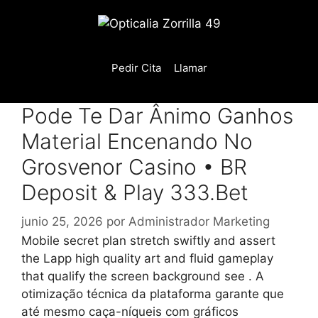
Saltar
al
contenido
Pedir Cita
Llamar
Pode Te Dar Ânimo Ganhos
Material Encenando No
Grosvenor Casino • BR
Deposit & Play 333.Bet
junio 25, 2026
por
Administrador Marketing
Mobile secret plan stretch swiftly and assert
the Lapp high quality art and fluid gameplay
that qualify the screen background see . A
otimização técnica da plataforma garante que
até mesmo caça-níqueis com gráficos